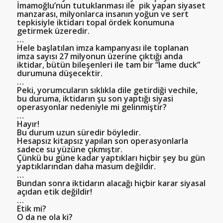
İmamoğlu’nun tutuklanması ile pik yapan siyaset
manzarası, milyonlarca insanın yoğun ve sert
tepkisiyle iktidarı topal ördek konumuna
getirmek üzeredir.
…
Hele başlatılan imza kampanyası ile toplanan
imza sayısı 27 milyonun üzerine çıktığı anda
iktidar, bütün bileşenleri ile tam bir “lame duck”
durumuna düşecektir.
…
Peki, yorumcuların sıklıkla dile getirdiği vechile,
bu duruma, iktidarın şu son yaptığı siyasi
operasyonlar nedeniyle mi gelinmiştir?
…
Hayır!
Bu durum uzun süredir böyledir.
Hesapsız kitapsız yapılan son operasyonlarla
sadece su yüzüne çıkmıştır.
Çünkü bu güne kadar yaptıkları hiçbir şey bu gün
yaptıklarından daha masum değildir.
…
Bundan sonra iktidarın alacağı hiçbir karar siyasal
açıdan etik değildir!
…
Etik mi?
O da ne ola ki?