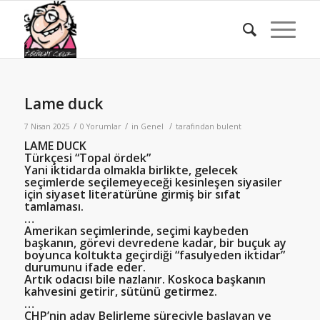
Lame duck
/
/
/
7 Nisan 2025
0 Yorumlar
in
Genel
tarafından
bulent
LAME DUCK
Türkçesi “Topal ördek”
Yani iktidarda olmakla birlikte, gelecek
seçimlerde seçilemeyeceği kesinleşen siyasiler
için siyaset literatürüne girmiş bir sıfat
tamlaması.
…
Amerikan seçimlerinde, seçimi kaybeden
başkanın, görevi devredene kadar, bir buçuk ay
boyunca koltukta geçirdiği “fasulyeden iktidar”
durumunu ifade eder.
Artık odacısı bile nazlanır. Koskoca başkanın
kahvesini getirir, sütünü getirmez.
…
CHP’nin aday Belirleme süreciyle başlayan ve