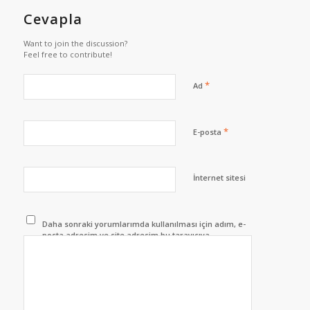
Cevapla
Want to join the discussion?
Feel free to contribute!
*
Ad
*
E-posta
İnternet sitesi
Daha sonraki yorumlarımda kullanılması için adım, e-
posta adresim ve site adresim bu tarayıcıya
kaydedilsin.