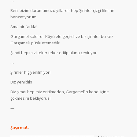
…
Ben, bizim durumumuzu yıllardır hep Şirinler çizgi filmine
benzetiyorum.
Ama bir farkla!
Gargamel saldırdı. Köyü ele geçirdi ve biz şirinler bu kez
Gargamel’i püskürtemedik!
Şimdi hepimizi teker teker eritip altına çeviriyor.
…
Şirinler hiç yenilmiyor!
Biz yenildik!
Biz şimdi hepimiz eritilmeden, Gargamel’in kendi içine
çökmesini bekliyoruz!
—
Şaşırma!..