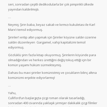
seri, sonradan çeşitli dedikodularla bir çok pimpirikli ülkede
yayından kaldırılmıştı.
…
Neymiş; Şirin baba, beyaz sakalı ve kırmızı kukuletası ile Karl
Marx’ı temsil ediyormuş.
Şirinler’i eritip altın yapmak için Şirinler köyüne saldırı üzerine
saldırı düzenleyen Gargamel, vahşi kapitalizmi temsil
ediyormuş.
Gözlüklü şirin fazla kitap okuyormuş. Şirinlerin köyünde para
olmadığından ve herkes ürettiğini değiş tokuş ettiği için bir
komün yaşamı hüküm sürmekteymiş.
Dahası bu mavi şirinler komünistmiş ve çocukların bilinç altına
komünizmi enjekte ediyorlarmış!
…
Yahu,
Culliford’un başlargıçta çizgi roman olarak tasarladığı,
sonradan 400 civarında yaklaşık yirmişer dakikalık çizgi filmler