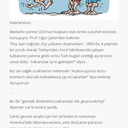
Hatırlarsınız:
Merkel’in yerine CDU’nun başkanı olan
Armin Laschet
mecliste
konuşuyor. Prof. Uğur Şahin’den bahisle:
“Eey aşırı sağcılar, Eyy yabancı düşmanları!..
1969 da, 4 yaşında
bir çocuk olarak Türkiye’den, Ford fabrikasında çalışan
babasının yanına geldi ve bu Türk bugün ürettiği aşı ile bize
umut oldu!.. Yabancılar iyi ki gelmişler!” diyor..
Biz ise sağlık ocaklarının önlerinde “Acaba üçüncü dozu
biontech olursak mabadımıza çip mi takarlar!” diye belenip
duruyoruz!
…
Bir de “genetik dizilimimizi yabancılar ele geçirecekmiş!”
diyenler var ki evlere şenlik.
Sanki genom analizi için her yıl binlerce numuneyi
Amerika’daki laboratuvarlara, üste dünyanın parasını