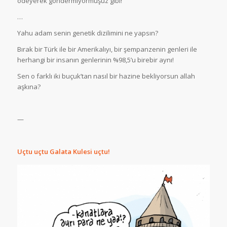
ödeyerek göndermiyormuşuz gibi!
…
Yahu adam senin genetik dizilimini ne yapsın?
Bırak bir Türk ile bir Amerikalıyı, bir şempanzenin genleri ile
herhangi bir insanın genlerinin %98,5’u birebir aynı!
Sen o farklı iki buçuk’tan nasıl bir hazine bekliyorsun allah
aşkına?
—
Uçtu uçtu Galata Kulesi uçtu!