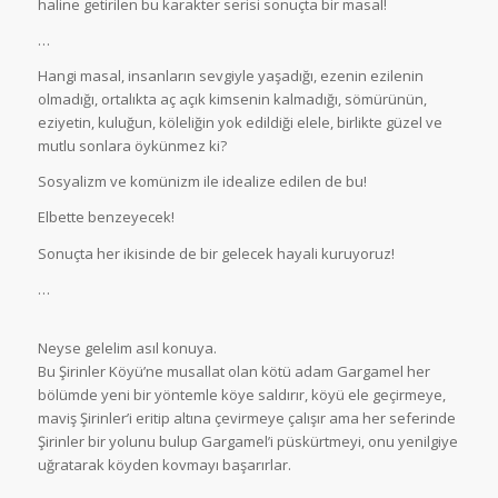
haline getirilen bu karakter serisi sonuçta bir masal!
…
Hangi masal, insanların sevgiyle yaşadığı, ezenin ezilenin
olmadığı, ortalıkta aç açık kimsenin kalmadığı, sömürünün,
eziyetin, kuluğun, köleliğin yok edildiği elele, birlikte güzel ve
mutlu sonlara öykünmez ki?
Sosyalizm ve komünizm ile idealize edilen de bu!
Elbette benzeyecek!
Sonuçta her ikisinde de bir gelecek hayali kuruyoruz!
…
Neyse gelelim asıl konuya.
Bu Şirinler Köyü’ne musallat olan kötü adam Gargamel her
bölümde yeni bir yöntemle köye saldırır, köyü ele geçirmeye,
maviş Şirinler’i eritip altına çevirmeye çalışır ama her seferinde
Şirinler bir yolunu bulup Gargamel’i püskürtmeyi, onu yenilgiye
uğratarak köyden kovmayı başarırlar.