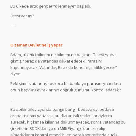
Bu ülkede artık gençler “dilenmeye” başladı.
Ötesi var mı?
—-
O zaman Devlet ne iş yapar
Adam, tüketici bilmem ne bilmem ne başkanı. Televizyona
çıkmış, “biraz da vatandaş dikkat edecek. Parasını
kaptırmayacak. Vatandaş Biraz da kendini çimdikleyecek!”
diyor.
Peki şimdi vatandaş koskoca bir bankaya parasını yatırırken
onun başvuru evraklarının doğruluğunu mu kontrol edecek?
…
Bu abiler televizyonda bangır bangır bedava ev, bedava
araba reklamı yapacak, bu dizi artistli reklamlar aylarca
sürecek, hiç kimse kıllarına dokunmayacak, sonra vatandaş bu
şirketlerin BDDK’dan ya da Milli Piyango’dan izin alıp
almadıklarını kontrol etmediği için para kaptırdığında suçlu