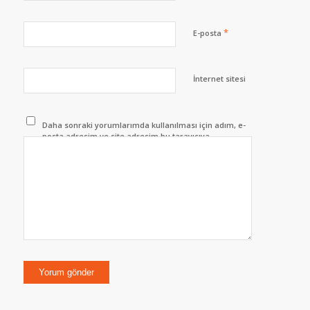
*
E-posta
İnternet sitesi
Daha sonraki yorumlarımda kullanılması için adım, e-
posta adresim ve site adresim bu tarayıcıya
kaydedilsin.