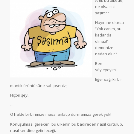
Artık bu ülkede,
ne olsa sizi
şaşırtır?
Hayır, ne olursa
“Yok canım, bu
kadar da
olmaz!”
demenize
neden olur?
Ben
söyleyeyim!
Eğer sağlıklı bir
mantık örüntüsüne sahipseniz;
Hiçbir şey!.
…
O halde birbirimize masal anlatıp durmamıza gerek yok!
Konuşulması gereken bu ülkenin bu badireden nasıl kurtulup,
nasıl kendine getirileceği.