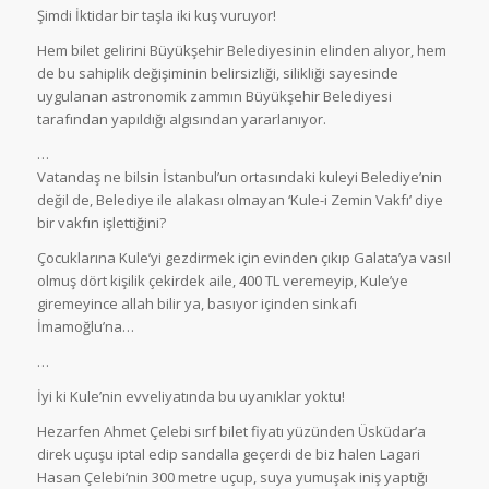
Şimdi İktidar bir taşla iki kuş vuruyor!
Hem bilet gelirini Büyükşehir Belediyesinin elinden alıyor, hem
de bu sahiplik değişiminin belirsizliği, silikliği sayesinde
uygulanan astronomik zammın Büyükşehir Belediyesi
tarafından yapıldığı algısından yararlanıyor.
…
Vatandaş ne bilsin İstanbul’un ortasındaki kuleyi Belediye’nin
değil de, Belediye ile alakası olmayan ‘Kule-i Zemin Vakfı’ diye
bir vakfın işlettiğini?
Çocuklarına Kule’yi gezdirmek için evinden çıkıp Galata’ya vasıl
olmuş dört kişilik çekirdek aile, 400 TL veremeyip, Kule’ye
giremeyince allah bilir ya, basıyor içinden sinkafı
İmamoğlu’na…
…
İyi ki Kule’nin evveliyatında bu uyanıklar yoktu!
Hezarfen Ahmet Çelebi sırf bilet fiyatı yüzünden Üsküdar’a
direk uçuşu iptal edip sandalla geçerdi de biz halen Lagari
Hasan Çelebi’nin 300 metre uçup, suya yumuşak iniş yaptığı