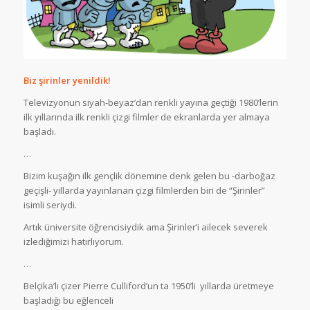
Biz şirinler yenildik!
Televizyonun siyah-beyaz’dan renkli yayına geçtiği 1980’lerin
ilk yıllarında ilk renkli çizgi filmler de ekranlarda yer almaya
başladı.
…
Bizim kuşağın ilk gençlik dönemine denk gelen bu -darboğaz
geçişli- yıllarda yayınlanan çizgi filmlerden biri de “Şirinler”
isimli seriydi.
Artık üniversite öğrencisiydik ama Şirinler’i ailecek severek
izlediğimizi hatırlıyorum.
…
Belçika’lı çizer Pierre Culliford’un ta 1950’li yıllarda üretmeye
başladığı bu eğlenceli