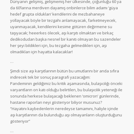
Dünyanın gelişmiş, gelişmemiş her ülkesinde, çoğunluğu 60 ya
da 60’larına merdiven dayamış onbinlerce bilim adamı ‘güya
hedef grupta oldukları’ kendilerini de mezbahaneye
yollayacak böyle bir tezgahı anlamayacak, farketmeyecek,
uyanmayacak, kendilerini kesime götüren değirmene su
taşıyacak; heeerkes ölecek, aşı karşıtı olmaktan ve birkaç
dedikodudan başka nesnel bir kanıtı olmayan bu sazendeler
her şeyi bildikleri için, bu tezgaha gelmedikleri için, aşı
olmadıkları için hayatta kalacaklar!
…
Şimdi size aşı karşıtlarının bütün bu umutlarını bir anda sıfıra
indirecek tek bir sonuç paragrafı yazacağım:
Pandeminin geldiğimiz bu kritik aşamasında, bulaşıcılığı önceki
varyantların on katı olduğu belirtilen, bu bulaşıcılık yeteneği ile
sonunda herkese bulaşacağı beklenen ‘omicron’ günlerinde,
hastane raporları neyi gösteriyor biliyor musunuz?
“Hayatını kaybedenlerin neredeyse tamamını, haliyle içinde
aşı karşıtlarının da bulunduğu aşı olmayanların oluşturduğunu
gösteriyor”
…