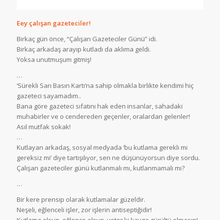
Eey çalışan gazeteciler!
Birkaç gün önce, “Çalışan Gazeteciler Günü” idi.
Birkaç arkadaş arayıp kutladı da aklıma geldi.
Yoksa unutmuşum gitmiş!
…
‘Sürekli Sarı Basın Kartı’na sahip olmakla birlikte kendimi hiç
gazeteci sayamadım..
Bana göre gazeteci sıfatını hak eden insanlar, sahadaki
muhabirler ve o cendereden geçenler, oralardan gelenler!
Asıl mutfak sokak!
…
Kutlayan arkadaş, sosyal medyada ‘bu kutlama gerekli mi
gereksiz mi’ diye tartışılıyor, sen ne düşünüyorsun diye sordu.
Çalışan gazeteciler günü kutlanmalı mı, kutlanmamalı mı?
…
Bir kere prensip olarak kutlamalar güzeldir.
Neşeli, eğlenceli işler, zor işlerin antiseptiğidir!
Kutlama olsun, eğlence olsun, yeter ki kavga gürültü olmasın!