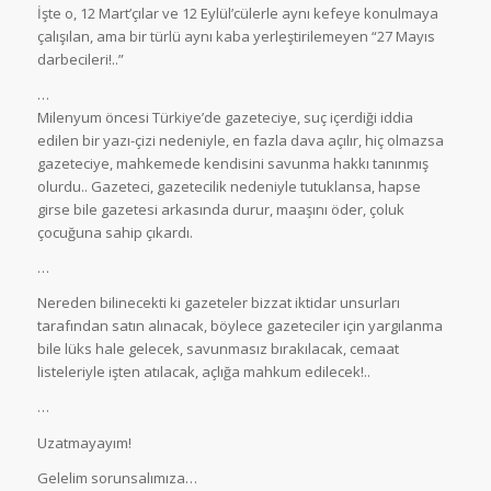
İşte o, 12 Mart’çılar ve 12 Eylül’cülerle aynı kefeye konulmaya
çalışılan, ama bir türlü aynı kaba yerleştirilemeyen “27 Mayıs
darbecileri!..”
…
Milenyum öncesi Türkiye’de gazeteciye, suç içerdiği iddia
edilen bir yazı-çizi nedeniyle, en fazla dava açılır, hiç olmazsa
gazeteciye, mahkemede kendisini savunma hakkı tanınmış
olurdu.. Gazeteci, gazetecilik nedeniyle tutuklansa, hapse
girse bile gazetesi arkasında durur, maaşını öder, çoluk
çocuğuna sahip çıkardı.
…
Nereden bilinecekti ki gazeteler bizzat iktidar unsurları
tarafından satın alınacak, böylece gazeteciler için yargılanma
bile lüks hale gelecek, savunmasız bırakılacak, cemaat
listeleriyle işten atılacak, açlığa mahkum edilecek!..
…
Uzatmayayım!
Gelelim sorunsalımıza…