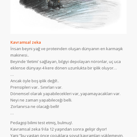
Kavramsal zeka
İnsan beyni yağ ve proteinden oluşan dünyanın en karmaşık
makinesi..
Beyinde ‘iletimi’ sağlayan, bilgiyi depolayan nöronlar, uç uca
eklense dünyayı 4 kere dönen uzunlukta bir iplik oluyor…
…
Ancak öyle boş iplik değil!..
Prensipleri var.. Sınırları var.
Dönemsel olarak yapabilecekleri var, yapamayacakları var.
Neyi ne zaman yapabileceği belli.
Zorlanırsa ne olacağı belli!
…
Pedagoji bilimi test etmiş, bulmuş!.
Kavramsal zeka 9 ila 12 yaşından sonra gelişir diyor!
Yani “bu yaştan önce çocuklara soyut kavramları yüklemeyin,