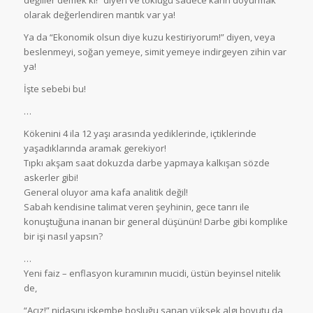
olarak değerlendiren mantık var ya!
Ya da “Ekonomik olsun diye kuzu kestiriyorum!” diyen, veya
beslenmeyi, soğan yemeye, simit yemeye indirgeyen zihin var
ya!
İşte sebebi bu!
…
Kökenini 4 ila 12 yaşı arasında yediklerinde, içtiklerinde
yaşadıklarında aramak gerekiyor!
Tıpkı akşam saat dokuzda darbe yapmaya kalkışan sözde
askerler gibi!
General oluyor ama kafa analitik değil!
Sabah kendisine talimat veren şeyhinin, gece tanrı ile
konuştuğuna inanan bir general düşünün! Darbe gibi komplike
bir işi nasıl yapsın?
…
Yeni faiz – enflasyon kuramının mucidi, üstün beyinsel nitelik
de,
“Açız!” nidasını işkembe boşluğu sanan yüksek algı boyutu da,