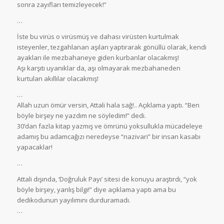
sonra zayıfları temizleyecek!”
…
İste bu virüs o virüsmüş ve dahası virüsten kurtulmak
isteyenler, tezgahlanan aşıları yaptırarak gönüllü olarak, kendi
ayakları ile mezbahaneye giden kurbanlar olacakmış!
Aşı karşıtı uyanıklar da, aşı olmayarak mezbahaneden
kurtulan akıllılar olacakmış!
…
Allah uzun ömür versin, Attali hala sağ!.. Açıklama yaptı. “Ben
böyle birşey ne yazdım ne söyledim!” dedi.
30’dan fazla kitap yazmış ve ömrünü yoksullukla mücadeleye
adamış bu adamcağızı neredeyse “nazivari” bir insan kasabı
yapacaklar!
…
Attali dışında, ‘Doğruluk Payı’ sitesi de konuyu araştırdı, “yok
böyle birşey, yanlış bilgi!” diye açıklama yaptı ama bu
dedikodunun yayılımını durduramadı.
…