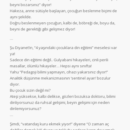
beyni bozarsınız” diyor!
Hakeza, anne sütüyle başlayan, çocuğun beslenme biçimi de
aynı şekilde.
Doğru beslenmeyen çocuğun, kalbi de, böbreği de, boyu da,
beyni de gerektiği gibi gelişmez diyor!
…
Şu Diyanet’in, “4 yaşındaki çocuklara din eğitimi” meselesi var
ya!
Sadece din eğitimi değil.. Gulyabani hikayeleri, cinli perili
masallar, ölümlü hikayeler… Hepsi aynı sınıfta!
Yahu “Pedagoji bilimi yapmayın, cihazı yakarsınız diyor!”
Analitik düşünme mekanizmasının ‘sentinel ayarı’ bozulur
diyor.
Bu çocuk sizin değil mi?
Ateşi yüksekse, kalbi delikse, gözleri bozuksa doktoru, bilimi
dinliyorsunuz da ruhsal gelişimi, beyin gelişimi için neden
dinlemiyorsunuz?
…
Şimdi, “vatandaş kuru ekmek yiyor!” diyene “O zaman aç
değiller demek ki!” diyen ve tokluğu sadece karın doyurmak