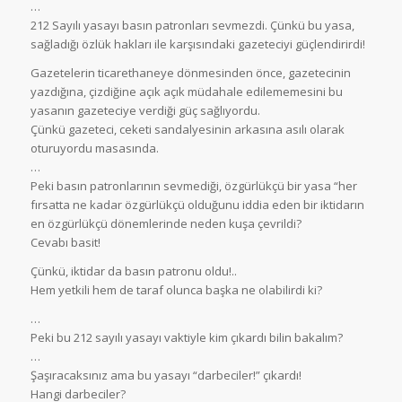
…
212 Sayılı yasayı basın patronları sevmezdi. Çünkü bu yasa,
sağladığı özlük hakları ile karşısındaki gazeteciyi güçlendirirdi!
Gazetelerin ticarethaneye dönmesinden önce, gazetecinin
yazdığına, çizdiğine açık açık müdahale edilememesini bu
yasanın gazeteciye verdiği güç sağlıyordu.
Çünkü gazeteci, ceketi sandalyesinin arkasına asılı olarak
oturuyordu masasında.
…
Peki basın patronlarının sevmediği, özgürlükçü bir yasa “her
fırsatta ne kadar özgürlükçü olduğunu iddia eden bir iktidarın
en özgürlükçü dönemlerinde neden kuşa çevrildi?
Cevabı basit!
Çünkü, iktidar da basın patronu oldu!..
Hem yetkili hem de taraf olunca başka ne olabilirdi ki?
…
Peki bu 212 sayılı yasayı vaktiyle kim çıkardı bilin bakalım?
…
Şaşıracaksınız ama bu yasayı “darbeciler!” çıkardı!
Hangi darbeciler?