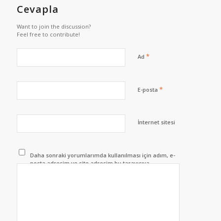
Cevapla
Want to join the discussion?
Feel free to contribute!
*
Ad
*
E-posta
İnternet sitesi
Daha sonraki yorumlarımda kullanılması için adım, e-
posta adresim ve site adresim bu tarayıcıya
kaydedilsin.