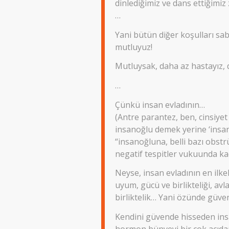
dinlediğimiz ve dans ettiğimi
…
Yani bütün diğer koşulları s
mutluyuz!
Mutluysak, daha az hastayız, d
…
Çünkü insan evladının…
(Antre parantez, ben, cinsiye
insanoğlu demek yerine ‘insan
“insanoğluna, belli bazı obst
negatif tespitler vukuunda kadı
Neyse, insan evladının en ilk
uyum, gücü ve birlikteliği, avl
birliktelik… Yani özünde güvenl
Kendini güvende hisseden insa
hormon bünyeyi bir çok açıdan