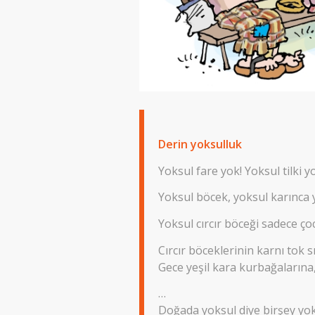
Derin yoksulluk
Yoksul fare yok! Yoksul tilki 
Yoksul böcek, yoksul karınca 
Yoksul cırcır böceği sadece ço
Cırcır böceklerinin karnı tok sı
Gece yeşil kara kurbağalarına
…
Doğada yoksul diye birşey yok