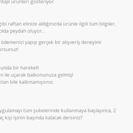
ntajlı ürünleri gösteriyor.
 raftan elinize aldığınızda ürünle ilgili tüm bilgiler,
solda peydah oluyor…
e ödemenizi yapıp gerçek bir alışveriş deneyimi
orsunuz!
unda bir hareket!
on ile uçarak balkonunuza gelmiş!
tan bile kalkmamışsınız.
gulamayı tüm şubelerinde kullanmaya başlayınca, 2
ç kişi işinin başında kalacak dersiniz?