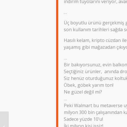
indirim tüyolarını veriyor, ava
…
Üç boyutlu ürünü gerçekmiş gibi
son kullanım tarihleri sağda 
Hasılı kelam, kripto cüzdan il
yaşamış gibi mağazadan çıkıy
…
Bir bakıyorsunuz, evin balkon
Seçtiğiniz ürünler, anında dr
Siz henüz oturduğunuz koltuk
Öbek, göbek yarım ton!
Ne güzel değil mi?
…
Peki Walmart bu metaverse uy
milyon 300 bin çalışanından ka
Sadece yüzde 10’u!
LOMBOZ 17 ARALIK
İki milyon kişi işsiz!