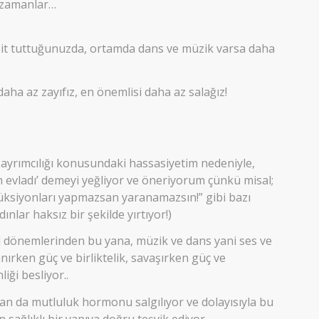
z zamanlar…
abit tuttuğunuzda, ortamda dans ve müzik varsa daha
aha az zayıfız, en önemlisi daha az salağız!
t ayrımcılığı konusundaki hassasiyetim nedeniyle,
 evladı’ demeyi yeğliyor ve öneriyorum çünkü misal;
rüksiyonları yapmazsan yaranamazsın!” gibi bazı
nlar haksız bir şekilde yırtıyor!)
el dönemlerinden bu yana, müzik ve dans yani ses ve
anırken güç ve birliktelik, savaşırken güç ve
iği besliyor..
n da mutluluk hormonu salgılıyor ve dolayısıyla bu
 sağlıklı bir yapıya doğru teşvik ediyor…