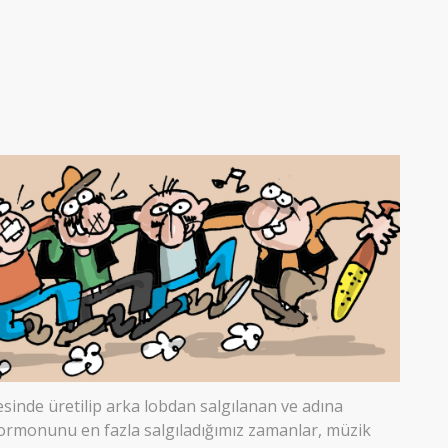
inde üretilip arka lobdan salgılanan ve adına
hormonunu en fazla salgıladığımız zamanlar, müzik