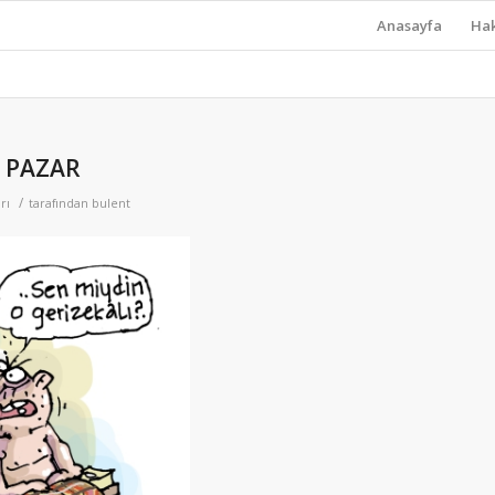
Anasayfa
Ha
1 PAZAR
/
rı
tarafından
bulent