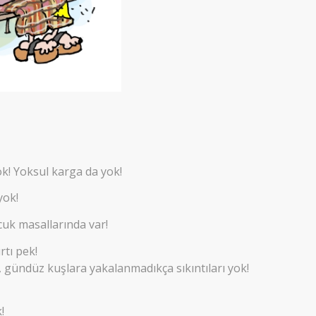
yok! Yoksul karga da yok!
yok!
cuk masallarında var!
rtı pek!
, gündüz kuşlara yakalanmadıkça sıkıntıları yok!
!