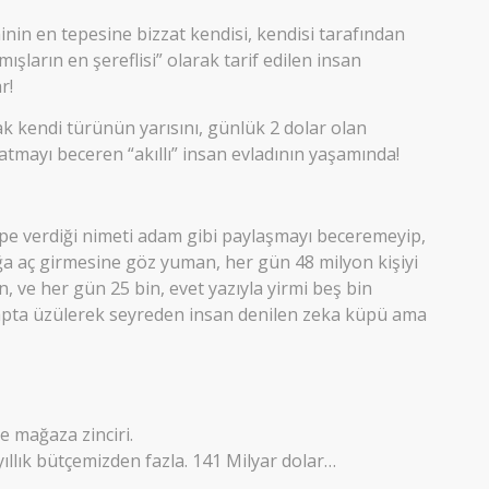
in en tepesine bizzat kendisi, kendisi tarafından
mışların en şereflisi” olarak tarif edilen insan
r!
ak kendi türünün yarısını, günlük 2 dolar olan
şatmayı beceren “akıllı” insan evladının yaşamında!
pe verdiği nimeti adam gibi paylaşmayı beceremeyip,
ağa aç girmesine göz yuman, her gün 48 milyon kişiyi
n, ve her gün 25 bin, evet yazıyla yirmi beş bin
sapta üzülerek seyreden insan denilen zeka küpü ama
 mağaza zinciri.
ıllık bütçemizden fazla. 141 Milyar dolar…