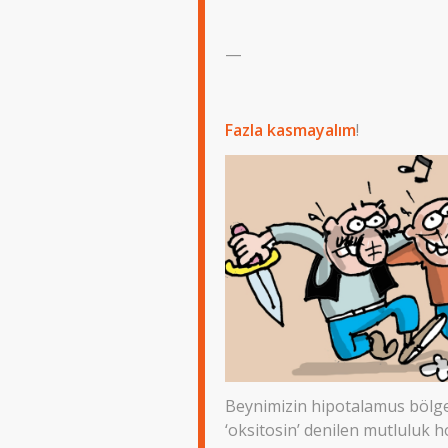
—
Fazla kasmayalım
!
Beynimizin hipotalamus bölges
‘oksitosin’ denilen mutluluk 