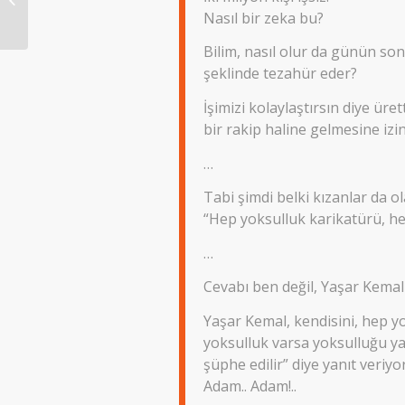
2021 CUMA
Nasıl bir zeka bu?
Bilim, nasıl olur da günün so
şeklinde tezahür eder?
İşimizi kolaylaştırsın diye üret
bir rakip haline gelmesine izin 
…
Tabi şimdi belki kızanlar da ola
“Hep yoksulluk karikatürü, he
…
Cevabı ben değil, Yaşar Kemal 
Yaşar Kemal, kendisini, hep yo
yoksulluk varsa yoksulluğu ya
şüphe edilir” diye yanıt veriyor
Adam.. Adam!..