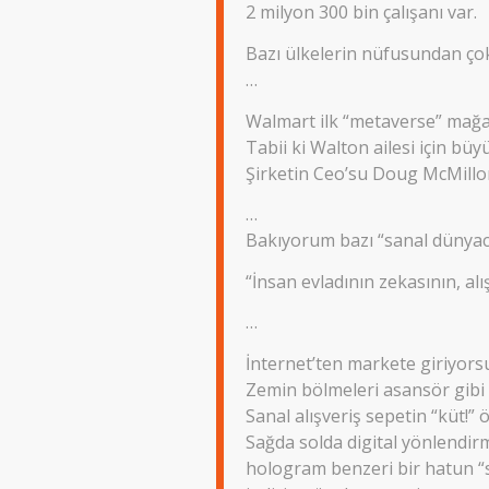
2 milyon 300 bin çalışanı var.
Bazı ülkelerin nüfusundan çok
…
Walmart ilk “metaverse” mağa
Tabii ki Walton ailesi için büy
Şirketin Ceo’su Doug McMillon
…
Bakıyorum bazı “sanal dünyacı
“İnsan evladının zekasının, alı
…
İnternet’ten markete giriyorsu
Zemin bölmeleri asansör gibi i
Sanal alışveriş sepetin “küt!” 
Sağda solda digital yönlendirm
hologram benzeri bir hatun “si