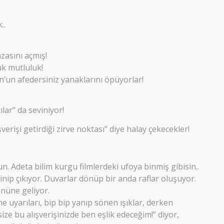
..
zasını açmış!
ük mutluluk!
’un afedersiniz yanaklarını öpüyorlar!
lar” da seviniyor!
şverişi getirdiği zirve noktası” diye halay çekecekler!
n. Adeta bilim kurgu filmlerdeki ufoya binmiş gibisin..
nip çıkıyor. Duvarlar dönüp bir anda raflar oluşuyor.
önüne geliyor.
e uyarıları, bip bip yanıp sönen ışıklar, derken
ze bu alışverişinizde ben eşlik edeceğim!” diyor,