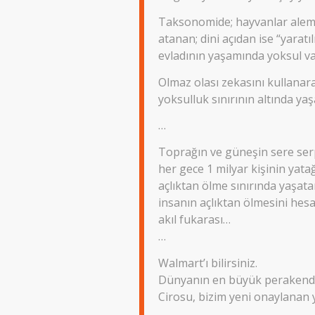
Taksonomide; hayvanlar alemin
atanan; dini açıdan ise “yaratıl
evladının yaşamında yoksul va
Olmaz olası zekasını kullanar
yoksulluk sınırının altında ya
…
Toprağın ve güneşin sere ser
her gece 1 milyar kişinin yat
açlıktan ölme sınırında yaşata
insanın açlıktan ölmesini he
akıl fukarası…
…
Walmart’ı bilirsiniz.
Dünyanın en büyük perakende
Cirosu, bizim yeni onaylanan y