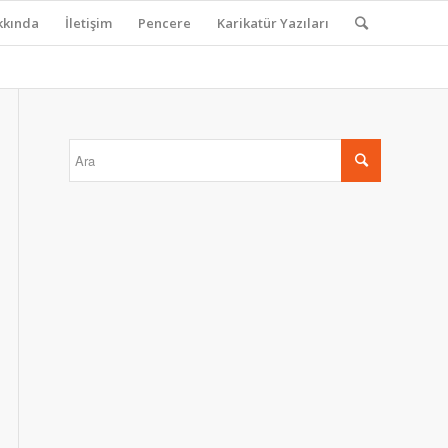
kkında
İletişim
Pencere
Karikatür Yazıları