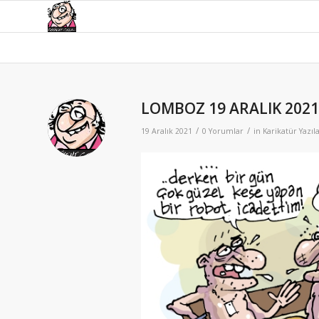
LOMBOZ 19 ARALIK 202
/
/
19 Aralık 2021
0 Yorumlar
in
Karikatür Yazıla