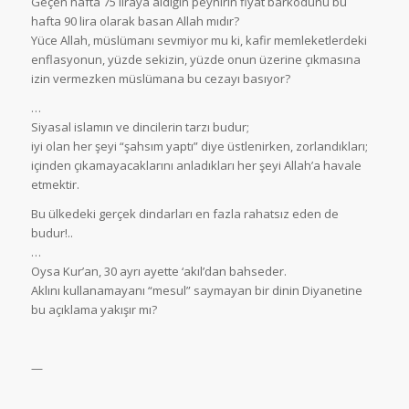
Geçen hafta 75 liraya aldığın peynirin fiyat barkodunu bu
hafta 90 lira olarak basan Allah mıdır?
Yüce Allah, müslümanı sevmiyor mu ki, kafir memleketlerdeki
enflasyonun, yüzde sekizin, yüzde onun üzerine çıkmasına
izin vermezken müslümana bu cezayı basıyor?
…
Siyasal islamın ve dincilerin tarzı budur;
iyi olan her şeyi “şahsım yaptı” diye üstlenirken, zorlandıkları;
içinden çıkamayacaklarını anladıkları her şeyi Allah’a havale
etmektir.
Bu ülkedeki gerçek dindarları en fazla rahatsız eden de
budur!..
…
Oysa Kur’an, 30 ayrı ayette ‘akıl’dan bahseder.
Aklını kullanamayanı “mesul” saymayan bir dinin Diyanetine
bu açıklama yakışır mı?
—