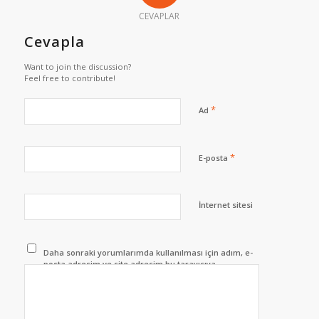
CEVAPLAR
Cevapla
Want to join the discussion?
Feel free to contribute!
*
Ad
*
E-posta
İnternet sitesi
Daha sonraki yorumlarımda kullanılması için adım, e-
posta adresim ve site adresim bu tarayıcıya
kaydedilsin.