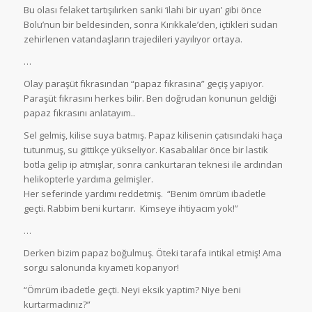
Bu olası felaket tartışılırken sanki ‘ilahi bir uyarı’ gibi önce
Bolu’nun bir beldesinden, sonra Kırıkkale’den, içtikleri sudan
zehirlenen vatandaşların trajedileri yayılıyor ortaya.
…
Olay paraşüt fıkrasından “papaz fıkrasına” geçiş yapıyor.
Paraşüt fıkrasını herkes bilir. Ben doğrudan konunun geldiği
papaz fıkrasını anlatayım..
Sel gelmiş, kilise suya batmış. Papaz kilisenin çatısındaki haça
tutunmuş, su gittikçe yükseliyor. Kasabalılar önce bir lastik
botla gelip ip atmışlar, sonra cankurtaran teknesi ile ardından
helikopterle yardıma gelmişler.
Her seferinde yardımı reddetmiş. “Benim ömrüm ibadetle
geçti. Rabbim beni kurtarır. Kimseye ihtiyacım yok!”
…
Derken bizim papaz boğulmuş. Öteki tarafa intikal etmiş! Ama
sorgu salonunda kıyameti koparıyor!
“Ömrüm ibadetle geçti. Neyi eksik yaptim? Niye beni
kurtarmadınız?”