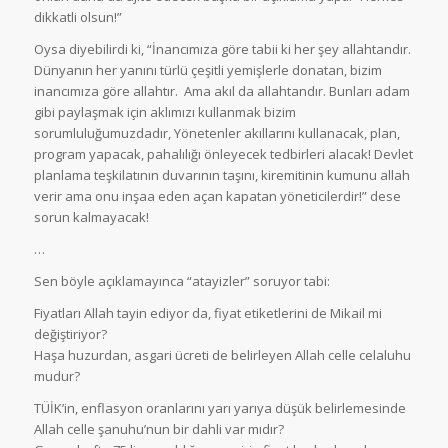
dikkatli olsun!”
Oysa diyebilirdi ki, “İnancımıza göre tabii ki her şey allahtandır.
Dünyanın her yanını türlü çeşitli yemişlerle donatan, bizim
inancımıza göre allahtır. Ama akıl da allahtandır. Bunları adam
gibi paylaşmak için aklımızı kullanmak bizim
sorumluluğumuzdadır, Yönetenler akıllarını kullanacak, plan,
program yapacak, pahalılığı önleyecek tedbirleri alacak! Devlet
planlama teşkilatının duvarının taşını, kiremitinin kumunu allah
verir ama onu inşaa eden açan kapatan yöneticilerdir!” dese
sorun kalmayacak!
…
Sen böyle açıklamayınca “atayizler” soruyor tabi:
Fiyatları Allah tayin ediyor da, fiyat etiketlerini de Mikail mi
değiştiriyor?
Haşa huzurdan, asgari ücreti de belirleyen Allah celle celaluhu
mudur?
TÜİK’in, enflasyon oranlarını yarı yarıya düşük belirlemesinde
Allah celle şanuhu’nun bir dahli var mıdır?