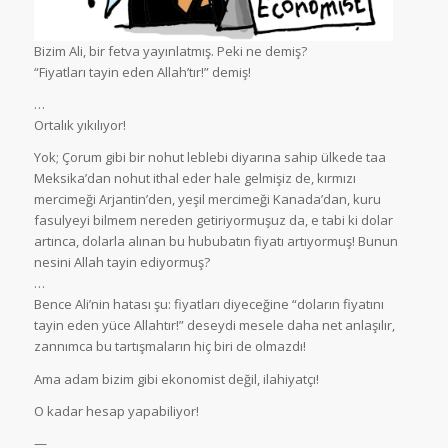
Bizim Ali, bir fetva yayınlatmış. Peki ne demiş?
“Fiyatları tayin eden Allah’tır!” demiş!
…
Ortalık yıkılıyor!
Yok; Çorum gibi bir nohut leblebi diyarına sahip ülkede taa
Meksika’dan nohut ithal eder hale gelmişiz de, kırmızı
mercimeği Arjantin’den, yeşil mercimeği Kanada’dan, kuru
fasulyeyi bilmem nereden getiriyormuşuz da, e tabi ki dolar
artınca, dolarla alınan bu hububatın fiyatı artıyormuş! Bunun
nesini Allah tayin ediyormuş?
…
Bence Ali’nin hatası şu: fiyatları diyeceğine “doların fiyatını
tayin eden yüce Allahtır!” deseydi mesele daha net anlaşılır,
zannımca bu tartışmaların hiç biri de olmazdı!
Ama adam bizim gibi ekonomist değil, ilahiyatçı!
O kadar hesap yapabiliyor!
—