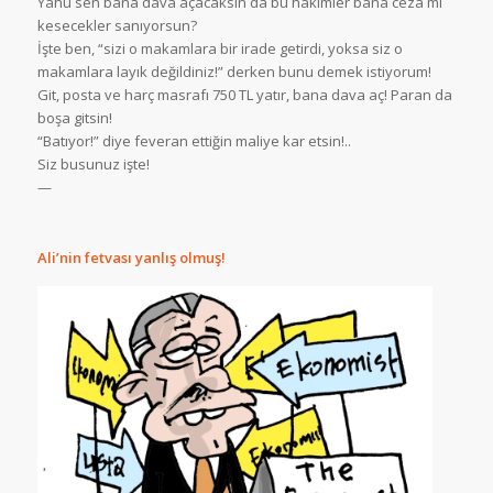
Yahu sen bana dava açacaksın da bu hakimler bana ceza mı
kesecekler sanıyorsun?
İşte ben, “sizi o makamlara bir irade getirdi, yoksa siz o
makamlara layık değildiniz!” derken bunu demek istiyorum!
Git, posta ve harç masrafı 750 TL yatır, bana dava aç! Paran da
boşa gitsin!
“Batıyor!” diye feveran ettiğin maliye kar etsin!..
Siz busunuz işte!
—
Ali’nin fetvası yanlış olmuş!