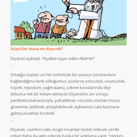
Atayizler buna ne diyecek?
Diyanet açıkladı: “Fiyatları tayin eden Allah’tır!”
…
Ortalığa saçılan ve her seferinde bir ucunun yönetenlere
bağlandığına tanık olduğumuz, yüzlerce yolsuzluk, usulsüzlük,
rüşvet, nepotizm, yağmalama, çökme konularında dişe
dokunur tek bir kelam etmeyen Diyanet’in, bir soruyu
yanıtlama bahanesiyle, pahalılıktan sorumlu olanları mazur
gösterme şeklinde anlaşılabilecek açıklaması canı burnuna
gelmiş insanları kızdırdı!
…
Diyanet, vazifesi icabı, kızgın insanları teskin edecek yerde
onları daha da ajite edecek başka bir açıklama yaptı: ”Herkes