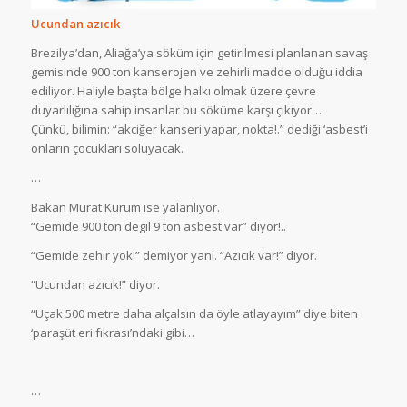
Ucundan azıcık
Brezilya’dan, Aliağa’ya söküm için getirilmesi planlanan savaş
gemisinde 900 ton kanserojen ve zehirli madde olduğu iddia
ediliyor. Haliyle başta bölge halkı olmak üzere çevre
duyarlılığına sahip insanlar bu söküme karşı çıkıyor…
Çünkü, bilimin: “akciğer kanseri yapar, nokta!.” dediği ‘asbest’i
onların çocukları soluyacak.
…
Bakan Murat Kurum ise yalanlıyor.
“Gemide 900 ton degil 9 ton asbest var” diyor!..
“Gemide zehir yok!” demiyor yani. “Azıcık var!” diyor.
“Ucundan azıcık!” diyor.
“Uçak 500 metre daha alçalsın da öyle atlayayım” diye biten
‘paraşüt eri fıkrası’ndaki gibi…
…