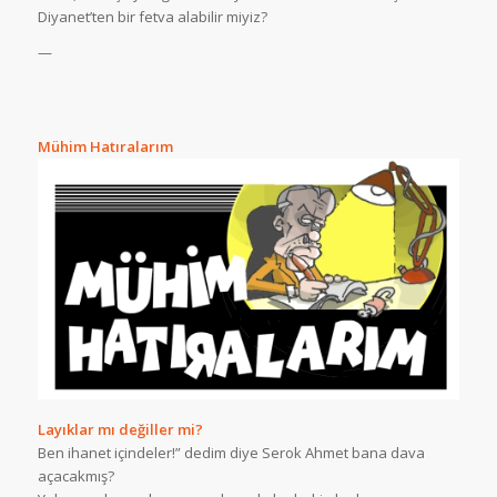
Diyanet’ten bir fetva alabilir miyiz?
—
Mühim Hatıralarım
Layıklar mı değiller mi?
Ben ihanet içindeler!” dedim diye Serok Ahmet bana dava
açacakmış?