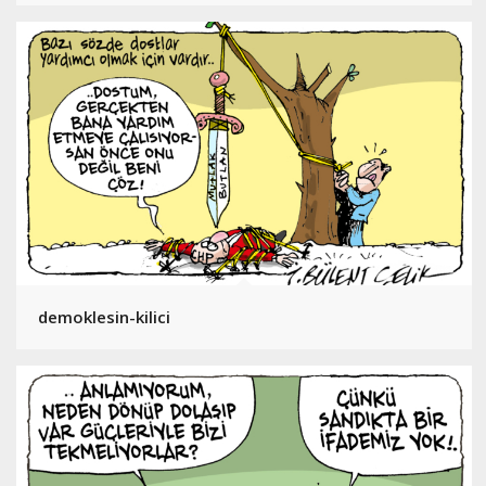
demoklesin-kilici