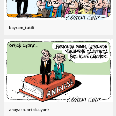
bayram_tatili
anayasa-ortak-uyarir