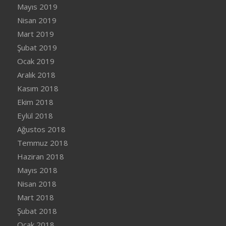
Mayıs 2019
Nisan 2019
Mart 2019
Şubat 2019
Ocak 2019
Aralık 2018
Kasım 2018
Ekim 2018
Eylül 2018
Ağustos 2018
Temmuz 2018
Haziran 2018
Mayıs 2018
Nisan 2018
Mart 2018
Şubat 2018
Ocak 2018