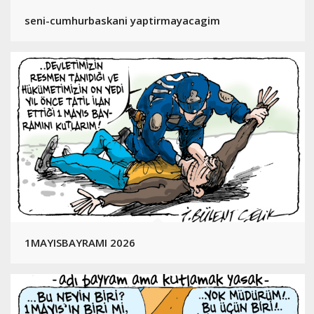
seni-cumhurbaskani yaptirmayacagim
1MAYISBAYRAMI 2026