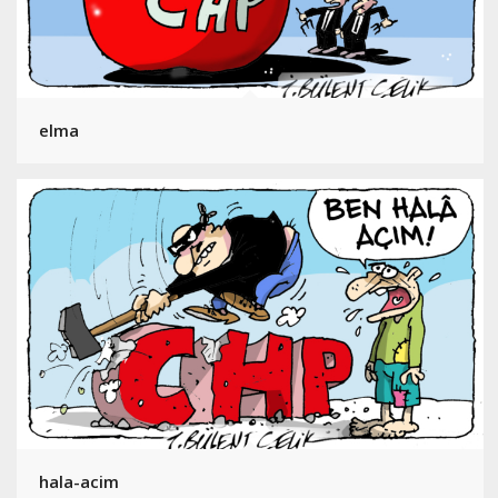
elma
hala-acim