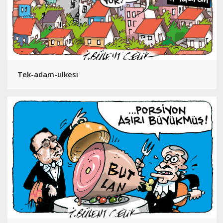
Tek-adam-ulkesi