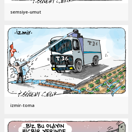
semsiye-umut
izmir-toma