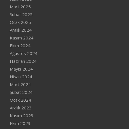
Mart 2025
Şubat 2025
Ocak 2025
Aralık 2024
Kasım 2024
Ekim 2024
Ağustos 2024
Haziran 2024
Mayıs 2024
Nisan 2024
Mart 2024
Şubat 2024
Ocak 2024
Aralık 2023
Kasım 2023
Ekim 2023