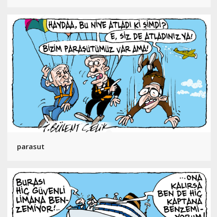
parasut