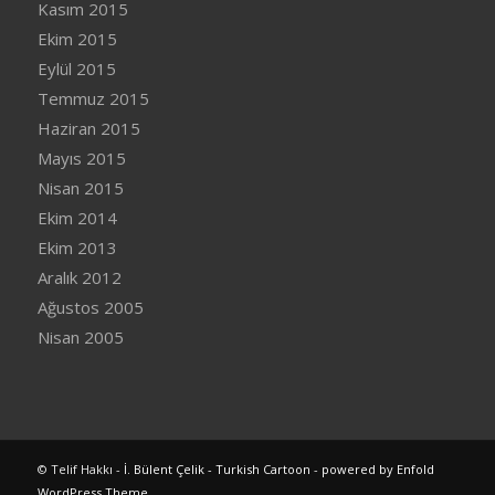
Kasım 2015
Ekim 2015
Eylül 2015
Temmuz 2015
Haziran 2015
Mayıs 2015
Nisan 2015
Ekim 2014
Ekim 2013
Aralık 2012
Ağustos 2005
Nisan 2005
© Telif Hakkı -
İ. Bülent Çelik - Turkish Cartoon
-
powered by Enfold
WordPress Theme