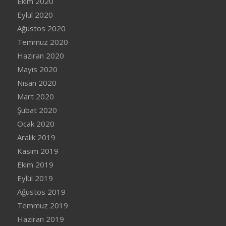
Ekim 2020
Eylül 2020
Ağustos 2020
Temmuz 2020
Haziran 2020
Mayıs 2020
Nisan 2020
Mart 2020
Şubat 2020
Ocak 2020
Aralık 2019
Kasım 2019
Ekim 2019
Eylül 2019
Ağustos 2019
Temmuz 2019
Haziran 2019