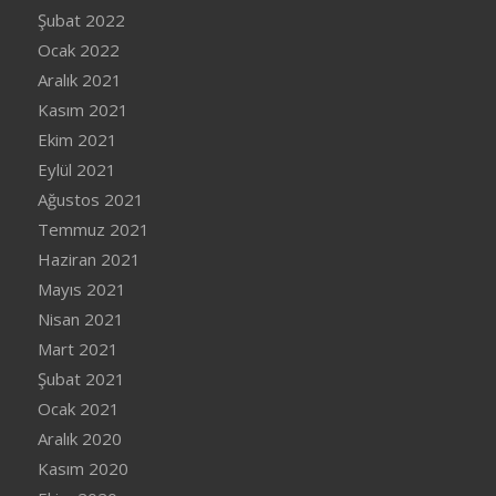
Şubat 2022
Ocak 2022
Aralık 2021
Kasım 2021
Ekim 2021
Eylül 2021
Ağustos 2021
Temmuz 2021
Haziran 2021
Mayıs 2021
Nisan 2021
Mart 2021
Şubat 2021
Ocak 2021
Aralık 2020
Kasım 2020