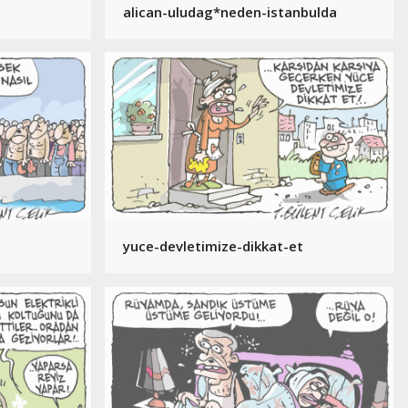
alican-uludag*neden-istanbulda
yuce-devletimize-dikkat-et