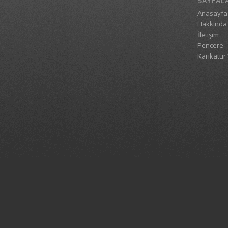
SAYFAL
Anasayfa
Hakkında
İletişim
Pencere
Karikatür 