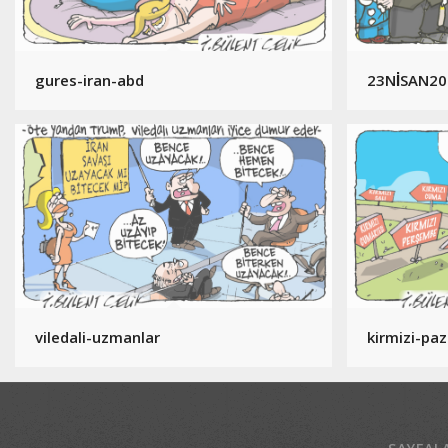
gures-iran-abd
23NİSAN2
viledali-uzmanlar
kirmizi-paz