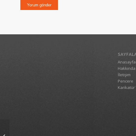
SAYFAL
Anasayfa
Hakkında
İletişim
Pencere
Karikatür 
Tıkaç!