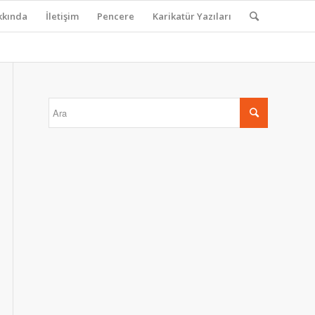
kkında
İletişim
Pencere
Karikatür Yazıları