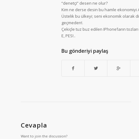
“denetçi” desen ne olur?
Kim ne derse desin bu hamle ekonomiyi A
Üstelik bu ülkeyi; seni ekonomik olarak d
geçmeden!.
Çekiçle tuz buz edilen IPhone’ların tozlar
E, PES!..
Bu gönderiyi paylaş
Cevapla
Want to join the discussion?