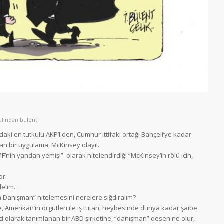
rafından
bulent
daki en tutkulu AKP’liden, Cumhur ittifakı ortağı Bahçeli’ye kadar
ıran bir uygulama, McKinsey olayı!.
nin yandan yemişi” olarak nitelendirdiği “McKinsey’in rölü için,
or.
elim..
a Danışman” nitelemesini nerelere sığdıralım?
 Amerikan’ın örgütleri ile iş tutan, heybesinde dünya kadar şaibe
eci olarak tanımlanan bir ABD şirketine, “danışman” desen ne olur,