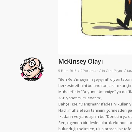
McKinsey Olayı
/
/
/
5 Ekim 2018
0 Yorumlar
in
Canlı Yayın
ta
“Ben Reis’in şeyinin şeyiyim!” diyen taban
herkesin zihnini bulandıran, aklını karışt
Muhalefetin “Duyunu Umumiye” ya da “IMF’
AKP yönetimi; “Denetim”,
Bahçeli ise; “Danışman” ifadesini kullanıy
Hadi, muhalefetin tanımını görmezden gel
İktidarın ve yandaşının bu “Denetim ya d
Sen, egemen bir devlet olarak ekonomine,
bulunduğu belirtilen, uluslararası bir tef