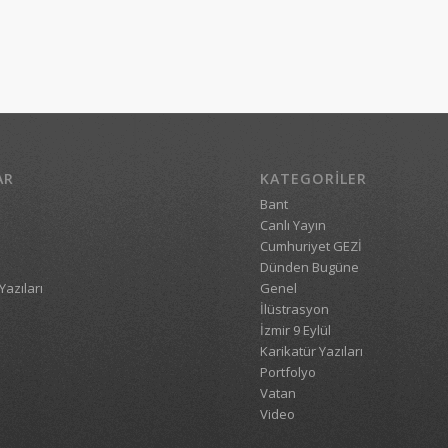
AR
KATEGORILER
Bant
Canlı Yayın
Cumhuriyet GEZİ
Dünden Bugüne
Yazıları
Genel
İlüstrasyon
İzmir 9 Eylül
Karikatür Yazıları
Portfolyo
Vatan
Video