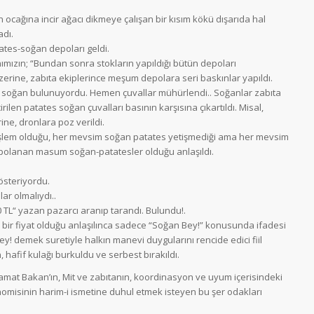
in ocağına incir ağacı dikmeye çalışan bir kısım kökü dışarıda hal
adı.
ates-soğan depoları geldi.
ızın; “Bundan sonra stokların yapıldığı bütün depoları
üzerine, zabıta ekiplerince meşum depolara seri baskınlar yapıldı.
s soğan bulunuyordu. Hemen çuvallar mühürlendi.. Soğanlar zabıta
rilen patates soğan çuvalları basının karşısına çıkartıldı. Misal,
ine, dronlara poz verildi.
 işlem olduğu, her mevsim soğan patates yetişmediği ama her mevsim
epolanan masum soğan-patatesler olduğu anlaşıldı.
österiyordu.
ar olmalıydı..
 TL“ yazan pazarcı aranıp tarandı. Bulundu!.
n bir fiyat olduğu anlaşılınca sadece “Soğan Bey!” konusunda ifadesi
ey! demek suretiyle halkın manevi duygularını rencide edici fiil
hafif kulağı burkuldu ve serbest bırakıldı.
Damat Bakan’ın, Mit ve zabıtanın, koordinasyon ve uyum içerisindeki
misinin harim-i ismetine duhul etmek isteyen bu şer odakları