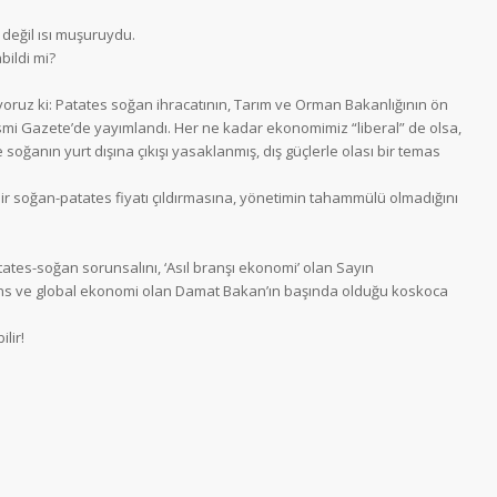
değil ısı muşuruydu.
ildi mi?
yoruz ki: Patates soğan ihracatının, Tarım ve Orman Bakanlığının ön
smi Gazete’de yayımlandı. Her ne kadar ekonomimiz “liberal” de olsa,
oğanın yurt dışına çıkışı yasaklanmış, dış güçlerle olası bir temas
 bir soğan-patates fiyatı çıldırmasına, yönetimin tahammülü olmadığını
tes-soğan sorunsalını, ‘Asıl branşı ekonomi’ olan Sayın
ans ve global ekonomi olan Damat Bakan’ın başında olduğu koskoca
lir!