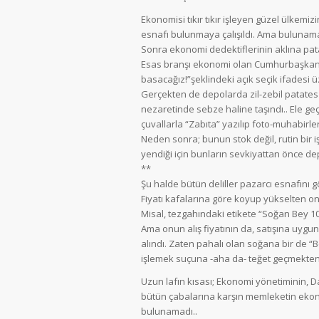
Ekonomisi tıkır tıkır işleyen güzel ülkemiz
esnafı bulunmaya çalışıldı. Ama bulunam
Sonra ekonomi dedektiflerinin aklına pat
Esas branşı ekonomi olan Cumhurbaşkanım
basacağız!”şeklindeki açık seçik ifadesi 
Gerçekten de depolarda zil-zebil patate
nezaretinde sebze haline taşındı.. Ele geçi
çuvallarla “Zabıta” yazılıp foto-muhabirler
Neden sonra; bunun stok değil, rutin bir
yendiği için bunların sevkiyattan önce d
**
Şu halde bütün deliller pazarcı esnafını g
Fiyatı kafalarına göre koyup yükselten onl
Misal, tezgahındaki etikete “Soğan Bey 10
Ama onun alış fiyatının da, satışına uygu
alındı. Zaten pahalı olan soğana bir de “B
işlemek suçuna -aha da- teğet geçmekten, 
Uzun lafın kısası; Ekonomi yönetiminin, 
bütün çabalarına karşın memleketin ekono
bulunamadı..