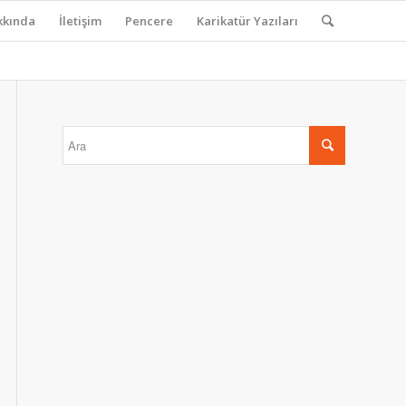
kkında
İletişim
Pencere
Karikatür Yazıları