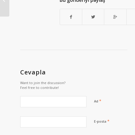
Bu gönderiyi paylaş
Atak
Cevapla
Want to join the discussion?
Feel free to contribute!
*
Ad
*
E-posta