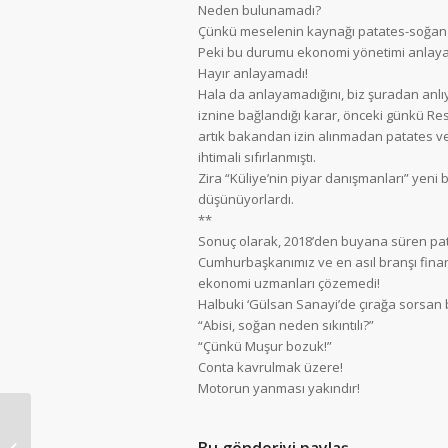
Neden bulunamadı?
Çünkü meselenin kaynağı patates-soğan 
Peki bu durumu ekonomi yönetimi anlayab
Hayır anlayamadı!
Hala da anlayamadığını, biz şuradan anlı
iznine bağlandığı karar, önceki günkü Re
artık bakandan izin alınmadan patates ve s
ihtimali sıfırlanmıştı.
Zira “Küliye’nin piyar danışmanları” yeni
düşünüyorlardı.
**
Sonuç olarak, 2018’den buyana süren pata
Cumhurbaşkanımız ve en asıl branşı fin
ekonomi uzmanları çözemedi!
Halbuki ‘Gülsan Sanayi’de çırağa sorsan bi
“Abisi, soğan neden sıkıntılı?”
“Çünkü Muşur bozuk!”
Conta kavrulmak üzere!
Motorun yanması yakındır!
Çılgın Projede Panik