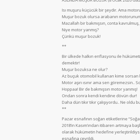
Isı muşuru küçücük bir şeydir. Ama motoru
Muşur bozuk olursa arabanın motorunun n
Mazallah bir bakmışsın, conta kavrulmuş,
Niye motor yanmış?
Çünkü muşur bozuk!
**
Bir ülkede halkın enflasyonu ile hükümeti
demektir!
Muşur bozuksa ne olur?
Az buçuk otomobil kullanan kime sorsan bi
Motor aşırı ısınır ama sen göremezsin.. S
Hoppaa! Bir de bakmışsın motor yanmış!
Ondan sonra kendi kendine dövün dur!
Daha dün tıkır tıkır çalışıyordu.. Ne oldu 
**
Pazar esnafının soğan etiketlerine “Soğan 
2018’in Kasım’ından itibaren artmaya başlay
olarak hükümetin hedefine yerleştirildiyse
esnafına çevrildi.