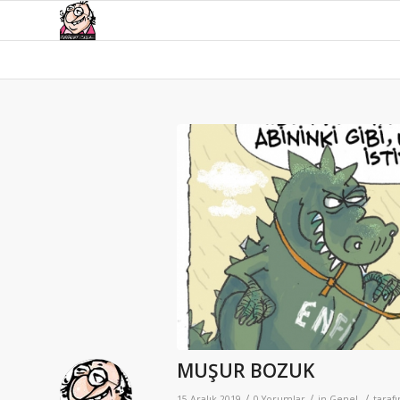
MUŞUR BOZUK
/
/
/
15 Aralık 2019
0 Yorumlar
in
Genel
taraf