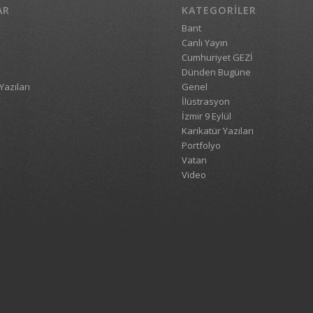
AR
KATEGORILER
Bant
Canlı Yayın
Cumhuriyet GEZİ
Dünden Bugüne
Yazıları
Genel
İlüstrasyon
İzmir 9 Eylül
Karikatür Yazıları
Portfolyo
Vatan
Video