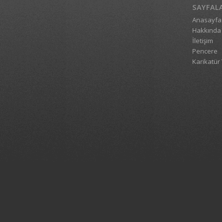
SAYFAL
Anasayfa
Hakkında
İletişim
Pencere
Karikatür 