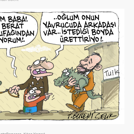
tePencere- Köşe Yazısı)