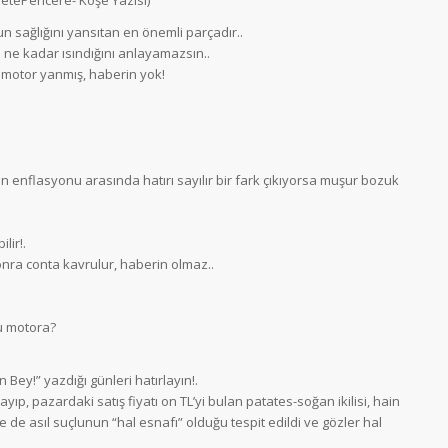
n sağlığını yansıtan en önemli parçadır..
e kadar ısındığını anlayamazsın..
 motor yanmış, haberin yok!
n enflasyonu arasında hatırı sayılır bir fark çıkıyorsa muşur bozuk
lir!.
onra conta kavrulur, haberin olmaz..
bu motora?
Bey!” yazdığı günleri hatırlayın!.
ıp, pazardaki satış fiyatı on TL’yi bulan patates-soğan ikilisi, hain
 de asıl suçlunun “hal esnafı” olduğu tespit edildi ve gözler hal