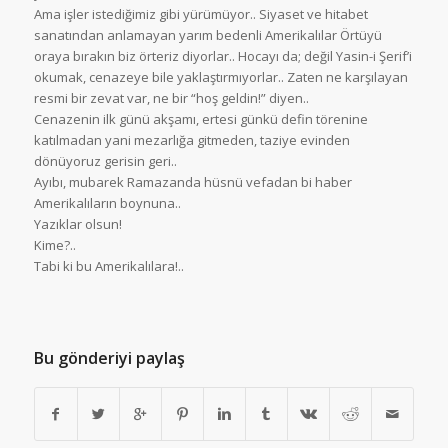
Ama işler istediğimiz gibi yürümüyor.. Siyaset ve hitabet
sanatından anlamayan yarım bedenli Amerikalılar Örtüyü
oraya bırakın biz örteriz diyorlar.. Hocayı da; değil Yasin-i Şerif’i
okumak, cenazeye bile yaklaştırmıyorlar.. Zaten ne karşılayan
resmi bir zevat var, ne bir “hoş geldin!” diyen..
Cenazenin ilk günü akşamı, ertesi günkü defin törenine
katılmadan yani mezarlığa gitmeden, taziye evinden
dönüyoruz gerisin geri..
Ayıbı, mubarek Ramazanda hüsnü vefadan bi haber
Amerikalıların boynuna..
Yazıklar olsun!
Kime?..
Tabi ki bu Amerikalılara!..
Bu gönderiyi paylaş