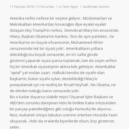
/
/
/
11 Haziran 2016
0 Yorumlar
in
Canlı Yayın
tarafından
bulent
Amerika nefes nefese bir seçime gidiyor.. Müslümanları ve
Meksikalıları Amerika’dan kovacağım diye eyalet eyalet
dolaşan ırkçı Trumph’ın nefesi, Demokrat Hilary’nin ensesinde.
Hilary, Başkan Obama’nın kankisi.. İkisi de aynı partiden.. Ve
Amerika’nın en büyük efsanesinin, Muhammed Ali’nin
cenazesinde tek bir siyasi yok!.. Amerikalıların yollara
döküldüğü bu büyük cenazede, en ön safta gövde
gösterisi yaparak siyasi parsa toplamak, tam da seçim arifesi
hiç bir Amerikalı siyasetçinin aklına bile gelmiyor. Amerikalılar
“aptal” ya! ondan zaar!.. Halbuki kendisi de siyahi olan
Başkan’ın, bütün siyahi oyları, desteklediği Hilary’e
pompalamak için ne müthiş bir fırsat! Heyhat!.. Ne Obama, ne
de elinden tuttuğu karısı cenazede yok!.
Biz o kadar duyarsız olabilir miyiz? Diyanet İşleri Başkanı ve
ABD’den sorumlu danışman Hido ile birlikte Kabe örtüsünden
bir parçayı paketlediğimiz gibi soluğu Kentucky’de alıyoruz..
Reiz, mubarek örtüyü tabutun üzerine örterken Hoca’da Yasin
okuyacak.. Hido da oralarda biyerlerde olsun, boy göstersin
yeter..