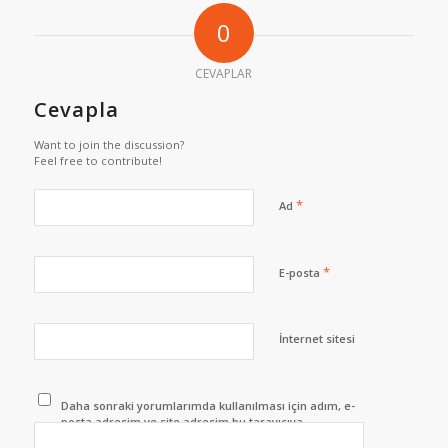
0
CEVAPLAR
Cevapla
Want to join the discussion?
Feel free to contribute!
*
Ad
*
E-posta
İnternet sitesi
Daha sonraki yorumlarımda kullanılması için adım, e-
posta adresim ve site adresim bu tarayıcıya
kaydedilsin.