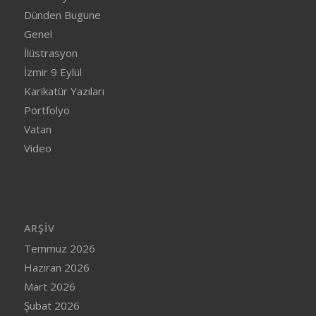
Dünden Bugüne
Genel
İlüstrasyon
İzmir 9 Eylül
Karikatür Yazıları
Portfolyo
Vatan
Video
ARŞIV
Temmuz 2026
Haziran 2026
Mart 2026
Şubat 2026