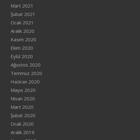
Mart 2021
Şubat 2021
Ocak 2021
Aralık 2020
Kasım 2020
Ekim 2020
Eylül 2020
Ağustos 2020
Temmuz 2020
Haziran 2020
Mayıs 2020
Nisan 2020
Mart 2020
Şubat 2020
Ocak 2020
Aralık 2019