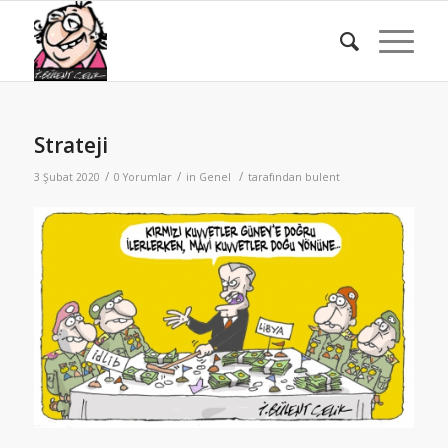
Strateji
/
/
/
3 Şubat 2020
0 Yorumlar
in
Genel
tarafından
bulent