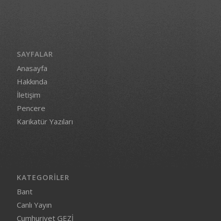
SAYFALAR
Anasayfa
Hakkında
İletişim
Pencere
Karikatür Yazıları
KATEGORILER
Bant
Canlı Yayın
Cumhuriyet GEZİ