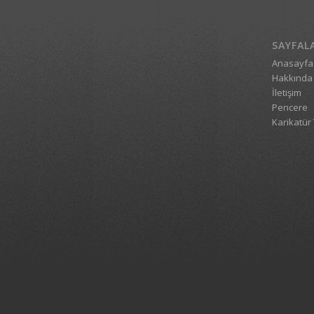
SAYFAL
Anasayfa
Hakkında
İletişim
Pencere
Karikatür 