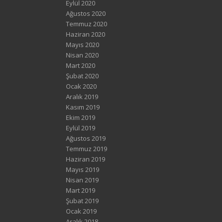
Eylül 2020
Ağustos 2020
Temmuz 2020
Haziran 2020
Mayıs 2020
Nisan 2020
Mart 2020
Şubat 2020
Ocak 2020
Aralık 2019
Kasım 2019
Ekim 2019
Eylül 2019
Ağustos 2019
Temmuz 2019
Haziran 2019
Mayıs 2019
Nisan 2019
Mart 2019
Şubat 2019
Ocak 2019
Aralık 2018