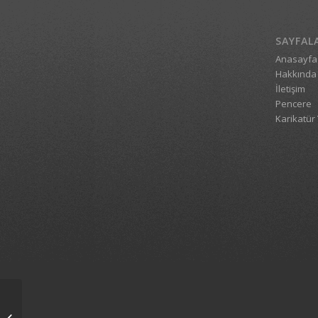
SAYFAL
Anasayfa
Hakkında
İletişim
Pencere
Karikatür 
1_5347_02052009_1