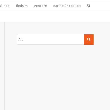
kkında
İletişim
Pencere
Karikatür Yazıları