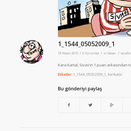
1_1544_05052009_1
/
/
/
18 Nisan 2015
0 Yorumlar
in
Vatan
tarafı
Kara Kartal, Sivas’ın 1 puan arkasından 
Etiketler:
1_1544_05052009_1
,
karikatür
Bu gönderiyi paylaş