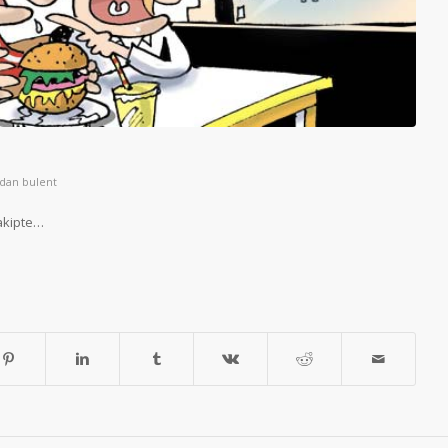
ndan
bulent
takipte…