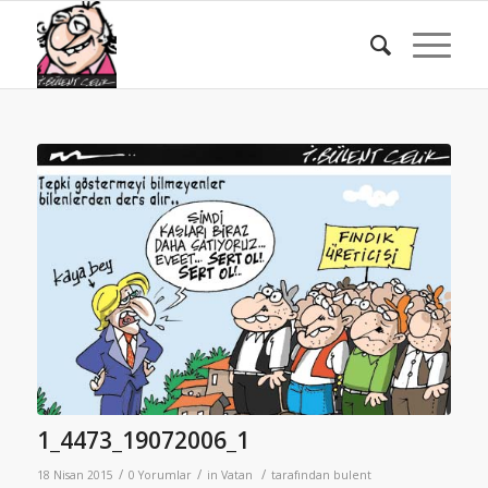
1_4473_19072006_1
/
/
/
18 Nisan 2015
0 Yorumlar
in
Vatan
tarafından
bulent