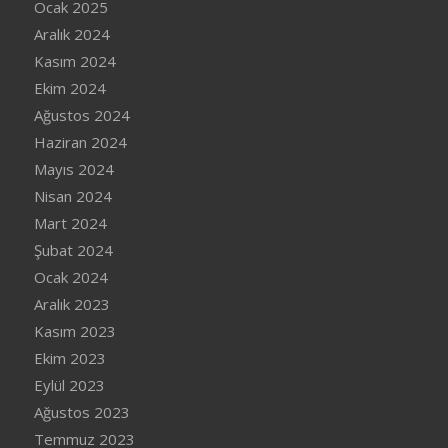
Ocak 2025
Aralık 2024
Kasım 2024
Ekim 2024
Ağustos 2024
Haziran 2024
Mayıs 2024
Nisan 2024
Mart 2024
Şubat 2024
Ocak 2024
Aralık 2023
Kasım 2023
Ekim 2023
Eylül 2023
Ağustos 2023
Temmuz 2023