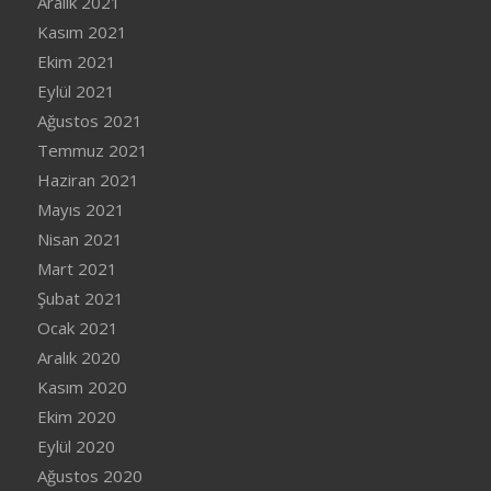
Aralık 2021
Kasım 2021
Ekim 2021
Eylül 2021
Ağustos 2021
Temmuz 2021
Haziran 2021
Mayıs 2021
Nisan 2021
Mart 2021
Şubat 2021
Ocak 2021
Aralık 2020
Kasım 2020
Ekim 2020
Eylül 2020
Ağustos 2020