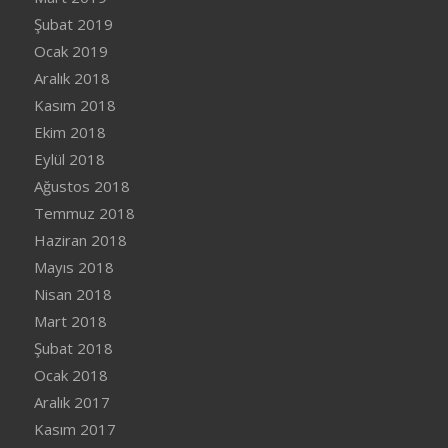
Şubat 2019
Ocak 2019
Aralık 2018
Kasım 2018
Ekim 2018
Eylül 2018
Ağustos 2018
Temmuz 2018
Haziran 2018
Mayıs 2018
Nisan 2018
Mart 2018
Şubat 2018
Ocak 2018
Aralık 2017
Kasım 2017