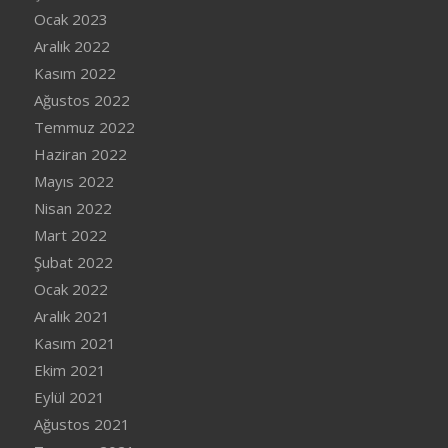
Ocak 2023
Aralık 2022
Kasım 2022
Ağustos 2022
Temmuz 2022
Haziran 2022
Mayıs 2022
Nisan 2022
Mart 2022
Şubat 2022
Ocak 2022
Aralık 2021
Kasım 2021
Ekim 2021
Eylül 2021
Ağustos 2021