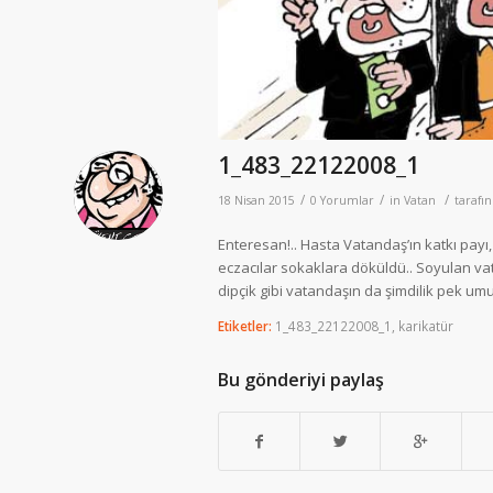
1_483_22122008_1
/
/
/
18 Nisan 2015
0 Yorumlar
in
Vatan
tarafı
Enteresan!.. Hasta Vatandaş’ın katkı payı
eczacılar sokaklara döküldü.. Soyulan va
dipçik gibi vatandaşın da şimdilik pek u
Etiketler:
1_483_22122008_1
,
karikatür
Bu gönderiyi paylaş