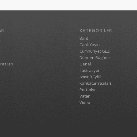
AR
KATEGORILER
Bant
Canlı Yayın
Cumhuriyet GEZİ
Dünden Bugüne
Yazıları
Genel
İlüstrasyon
İzmir 9 Eylül
Karikatür Yazıları
Portfolyo
Vatan
Video