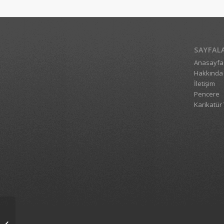
SAYFAL
Anasayfa
Hakkında
İletişim
Pencere
Karikatür 
1_4525_20122008_1