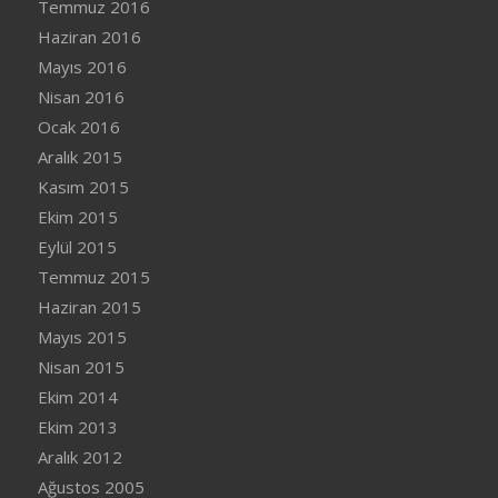
Temmuz 2016
Haziran 2016
Mayıs 2016
Nisan 2016
Ocak 2016
Aralık 2015
Kasım 2015
Ekim 2015
Eylül 2015
Temmuz 2015
Haziran 2015
Mayıs 2015
Nisan 2015
Ekim 2014
Ekim 2013
Aralık 2012
Ağustos 2005