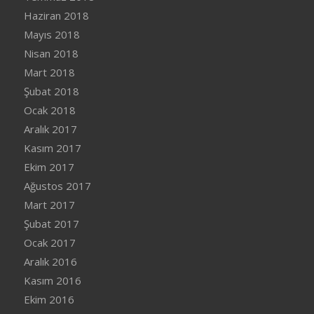
Haziran 2018
Mayıs 2018
Nisan 2018
Mart 2018
Şubat 2018
Ocak 2018
Aralık 2017
Kasım 2017
Ekim 2017
Ağustos 2017
Mart 2017
Şubat 2017
Ocak 2017
Aralık 2016
Kasım 2016
Ekim 2016