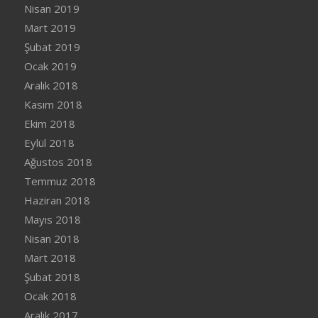
Nisan 2019
Mart 2019
Şubat 2019
Ocak 2019
Aralık 2018
Kasım 2018
Ekim 2018
Eylül 2018
Ağustos 2018
Temmuz 2018
Haziran 2018
Mayıs 2018
Nisan 2018
Mart 2018
Şubat 2018
Ocak 2018
Aralık 2017