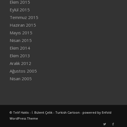
Ekim 2015
Eylül 2015
Temmuz 2015
Haziran 2015
Mayıs 2015
Nisan 2015
Ekim 2014
Ekim 2013
Aralık 2012
Ağustos 2005
Nisan 2005
© Telif Hakkı -
İ. Bülent Çelik - Turkish Cartoon
-
powered by Enfold
WordPress Theme