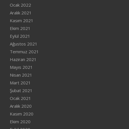
Ocak 2022
Aralık 2021
Kasım 2021
Ekim 2021
Eylül 2021
Ağustos 2021
Temmuz 2021
Haziran 2021
Mayıs 2021
Nisan 2021
Mart 2021
Şubat 2021
Ocak 2021
Aralık 2020
Kasım 2020
Ekim 2020