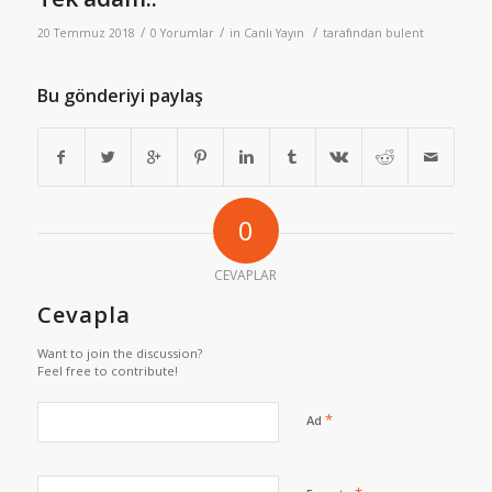
/
/
/
20 Temmuz 2018
0 Yorumlar
in
Canlı Yayın
tarafından
bulent
Bu gönderiyi paylaş
0
CEVAPLAR
Cevapla
Want to join the discussion?
Feel free to contribute!
*
Ad