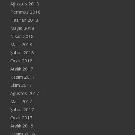
Ağustos 2018
Temmuz 2018
Haziran 2018
Mayıs 2018
Nisan 2018
Mart 2018
Şubat 2018
Ocak 2018
Aralık 2017
Kasım 2017
Ekim 2017
Ağustos 2017
Mart 2017
Şubat 2017
Ocak 2017
Aralık 2016
Kasım 2016