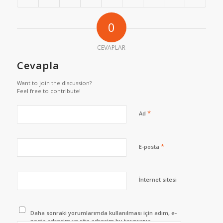
0
CEVAPLAR
Cevapla
Want to join the discussion?
Feel free to contribute!
*
Ad
*
E-posta
İnternet sitesi
Daha sonraki yorumlarımda kullanılması için adım, e-
posta adresim ve site adresim bu tarayıcıya