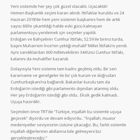
Yeni sistemde her şey çok güzel olacaktı. Uçacaktık!
Hemen Başkanlık seçimi kararı alındı. İttifaklar kuruldu ve 24
Haziran 2018’de hem yeni sistemin başkanını hem de artık
sayısı 600’e çıkartıldığı halde eski gücü kalmayan
parlamentoyu yenilemek için seçimler yapıldı.
Erdoğan ve Bahçelinin ‘Cumhur İttifakı, 52.59 ile birinci turda,
başını Muharrem İnce’nin çektiği muhalif ‘Millet İttifakı’nı yendi.
Aynı sandıklardan 600 milletvekilinin 344’ünü Cumhur ittifakı,
kalanını da muhalifler kazandı.
Dolayısıyla Yeni sisteme tam kadro geçilmiş oldu. Bir seri
kararname ve genelgeler ile bir çok kurum ve doğrudan
Cumhurbaşkanı’na bağlandı. Bakanlar kurulu tam da
Erdoğan’ın istediği gibi parlamento dışından atanmış oldu.
Her şey Erdoğan’ın istediği gibi oldu.. Eksik gedik kalmadı..
Uçuşa hazırdık!..
Seçimden önce TRT’de “Türkiye, inşallah bu sistemle uçuşa
geçecek” diyordu ve devam ediyordu.. “İnşallah, muasır
medeniyetler seviyesinin üstüne çıkacağız. Bu, farklı sistemle
inşallah diğerlerinin akıllarına bile gelmeyeni biz
gerçekleştireceğiz.”