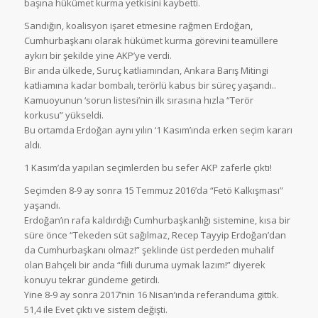
başına hükümet kurma yetkisini kaybetti.
Sandığın, koalisyon işaret etmesine rağmen Erdoğan,
Cumhurbaşkanı olarak hükümet kurma görevini teamüllere
aykırı bir şekilde yine AKP’ye verdi.
Bir anda ülkede, Suruç katliamından, Ankara Barış Mitingi
katliamına kadar bombalı, terörlü kabus bir süreç yaşandı..
Kamuoyunun ‘sorun listesi’nin ilk sırasına hızla “Terör
korkusu” yükseldi.
Bu ortamda Erdoğan aynı yılın ‘1 Kasım’ında erken seçim kararı
aldı.
1 Kasım’da yapılan seçimlerden bu sefer AKP zaferle çıktı!
Seçimden 8-9 ay sonra 15 Temmuz 2016’da “Fetö Kalkışması”
yaşandı.
Erdoğan’ın rafa kaldırdığı Cumhurbaşkanlığı sistemine, kısa bir
süre önce “Tekeden süt sağılmaz, Recep Tayyip Erdoğan’dan
da Cumhurbaşkanı olmaz!” şeklinde üst perdeden muhalif
olan Bahçeli bir anda “fiili duruma uymak lazım!” diyerek
konuyu tekrar gündeme getirdi.
Yine 8-9 ay sonra 2017’nin 16 Nisan’ında referanduma gittik.
51,4 ile Evet çıktı ve sistem değişti.