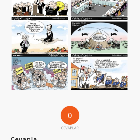
0
CEVAPLAR
Cevapla