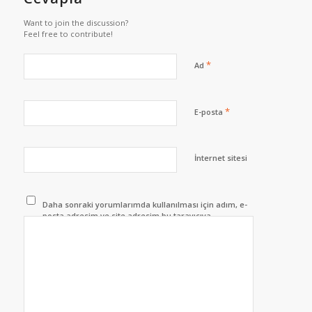
Want to join the discussion?
Feel free to contribute!
*
Ad
*
E-posta
İnternet sitesi
Daha sonraki yorumlarımda kullanılması için adım, e-
posta adresim ve site adresim bu tarayıcıya
kaydedilsin.