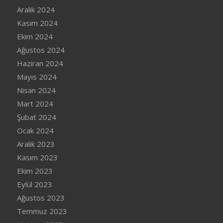
Aralık 2024
Kasım 2024
Ekim 2024
Ağustos 2024
Haziran 2024
Mayıs 2024
Nisan 2024
Mart 2024
Şubat 2024
Ocak 2024
Aralık 2023
Kasım 2023
Ekim 2023
Eylül 2023
Ağustos 2023
Temmuz 2023