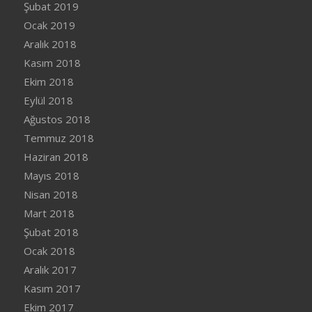
Şubat 2019
Ocak 2019
Aralık 2018
Kasım 2018
Ekim 2018
Eylül 2018
Ağustos 2018
Temmuz 2018
Haziran 2018
Mayıs 2018
Nisan 2018
Mart 2018
Şubat 2018
Ocak 2018
Aralık 2017
Kasım 2017
Ekim 2017