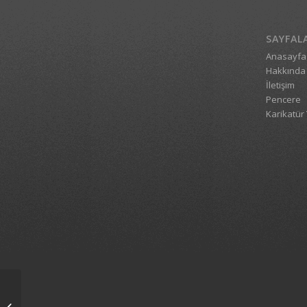
SAYFAL
Anasayfa
Hakkında
İletişim
Pencere
Karikatür 
1_6748_13092007_1