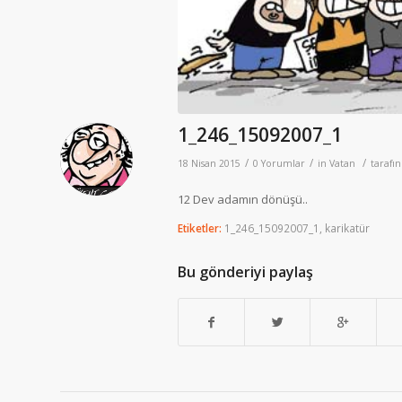
1_246_15092007_1
/
/
/
18 Nisan 2015
0 Yorumlar
in
Vatan
tarafı
12 Dev adamın dönüşü..
Etiketler:
1_246_15092007_1
,
karikatür
Bu gönderiyi paylaş