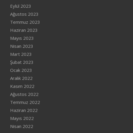
Eylül 2023
Ağustos 2023
Temmuz 2023
Haziran 2023
Mayıs 2023
Nisan 2023
Mart 2023
Şubat 2023
Ocak 2023
Aralık 2022
Kasım 2022
Ağustos 2022
Temmuz 2022
Haziran 2022
Mayıs 2022
Nisan 2022