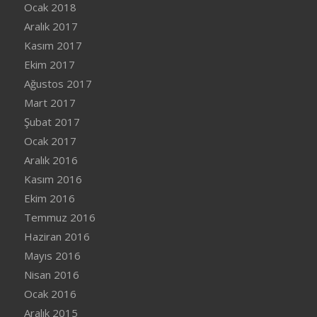
Ocak 2018
Aralık 2017
Kasım 2017
Ekim 2017
Ağustos 2017
Mart 2017
Şubat 2017
Ocak 2017
Aralık 2016
Kasım 2016
Ekim 2016
Temmuz 2016
Haziran 2016
Mayıs 2016
Nisan 2016
Ocak 2016
Aralık 2015