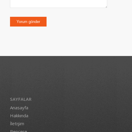
SAYFALAR
Anasayfa
Hakkında
İletişim
Pencere