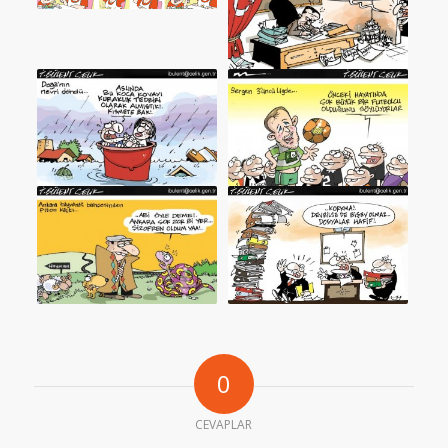
0
CEVAPLAR