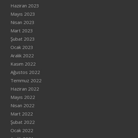
Haziran 2023
Mayıs 2023
Nisan 2023
Mart 2023
Şubat 2023
Ocak 2023
Aralık 2022
Kasım 2022
Ağustos 2022
Temmuz 2022
Haziran 2022
Mayıs 2022
Nisan 2022
Mart 2022
Şubat 2022
Ocak 2022