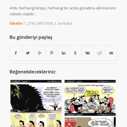
Artık, herhangi birşey, herhangi bir anda gözaltına alınmanızın
sebebi olabilir..
Etiketler:
1_2790_04072008_1
,
karikatür
Bu gönderiyi paylaş
Beğenebilecekleriniz: