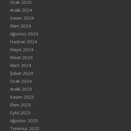
Ocak 2025
Aralık 2024
Kasım 2024
Ekim 2024
Ağustos 2024
Haziran 2024
Mayıs 2024
Nisan 2024
Mart 2024
Şubat 2024
Ocak 2024
Aralık 2023
Kasım 2023
Ekim 2023
Eylül 2023
Ağustos 2023
Temmuz 2023