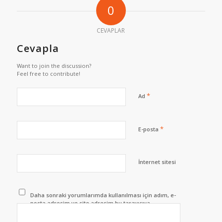
0
CEVAPLAR
Cevapla
Want to join the discussion?
Feel free to contribute!
*
Ad
*
E-posta
İnternet sitesi
Daha sonraki yorumlarımda kullanılması için adım, e-
posta adresim ve site adresim bu tarayıcıya
kaydedilsin.