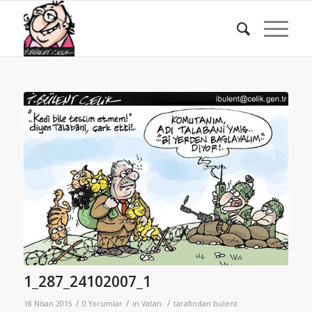
1_287_24102007_1
/
/
/
18 Nisan 2015
0 Yorumlar
in
Vatan
tarafından
bulent