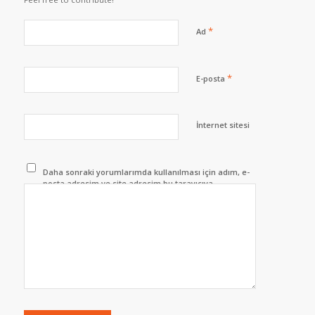
*
Ad
*
E-posta
İnternet sitesi
Daha sonraki yorumlarımda kullanılması için adım, e-
posta adresim ve site adresim bu tarayıcıya
kaydedilsin.