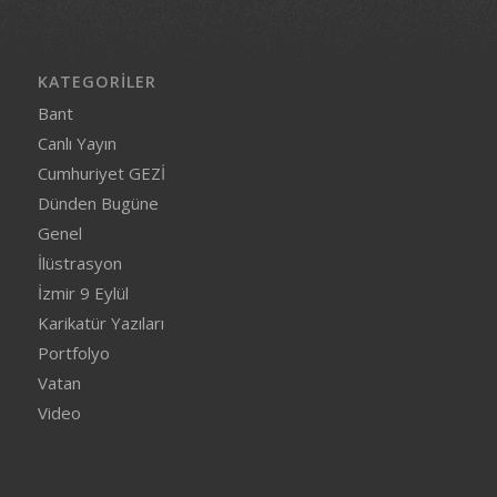
KATEGORILER
Bant
Canlı Yayın
Cumhuriyet GEZİ
Dünden Bugüne
Genel
İlüstrasyon
İzmir 9 Eylül
Karikatür Yazıları
Portfolyo
Vatan
Video