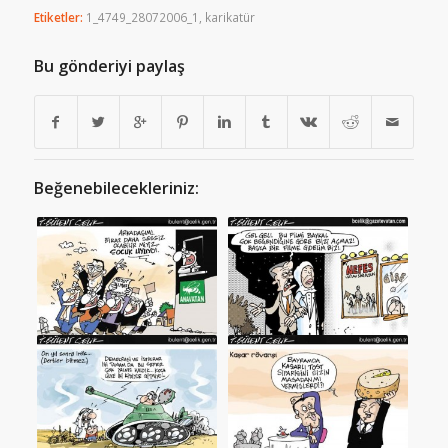
Etiketler:
1_4749_28072006_1
,
karikatür
Bu gönderiyi paylaş
Beğenebilecekleriniz: