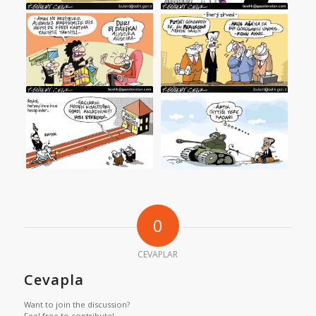
0
CEVAPLAR
Cevapla
Want to join the discussion?
Feel free to contribute!