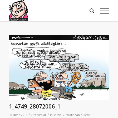
1_4749_28072006_1
/
/
/
18 Nisan 2015
0 Yorumlar
in
Vatan
tarafından
bulent