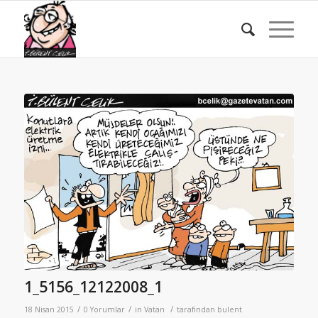
1_5156_12122008_1
/
/
/
18 Nisan 2015
0 Yorumlar
in
Vatan
tarafından
bulent