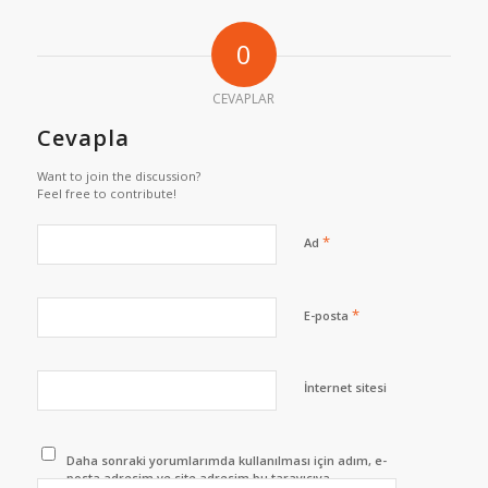
0
CEVAPLAR
Cevapla
Want to join the discussion?
Feel free to contribute!
*
Ad
*
E-posta
İnternet sitesi
Daha sonraki yorumlarımda kullanılması için adım, e-
posta adresim ve site adresim bu tarayıcıya