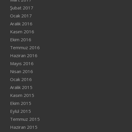
Şubat 2017
Ocak 2017
Aralık 2016
Kasım 2016
Ekim 2016
Temmuz 2016
Haziran 2016
Mayıs 2016
Nisan 2016
Ocak 2016
Aralık 2015
Kasım 2015
Ekim 2015
Eylül 2015
Temmuz 2015
Haziran 2015