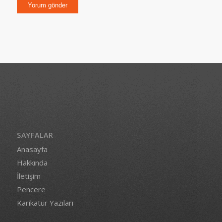
SAYFALAR
Anasayfa
Hakkında
İletişim
Pencere
Karikatür Yazıları