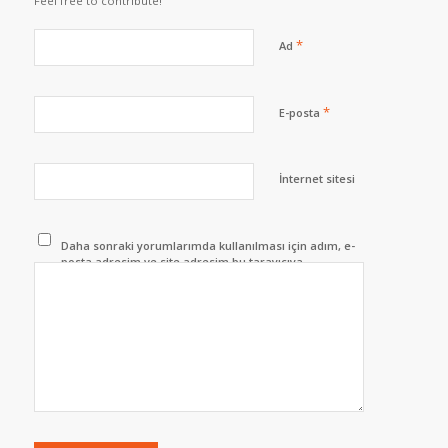
Feel free to contribute!
*
Ad
*
E-posta
İnternet sitesi
Daha sonraki yorumlarımda kullanılması için adım, e-
posta adresim ve site adresim bu tarayıcıya
kaydedilsin.