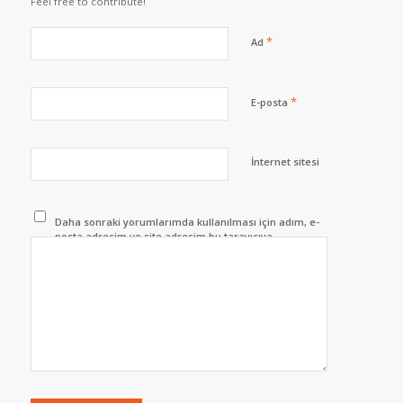
Feel free to contribute!
*
Ad
*
E-posta
İnternet sitesi
Daha sonraki yorumlarımda kullanılması için adım, e-
posta adresim ve site adresim bu tarayıcıya
kaydedilsin.