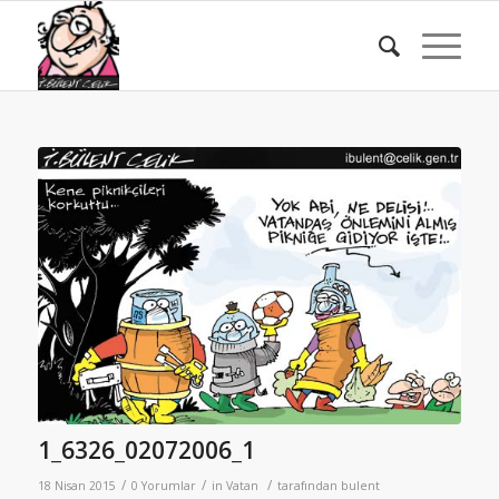
1_6326_02072006_1
/
/
/
18 Nisan 2015
0 Yorumlar
in
Vatan
tarafından
bulent