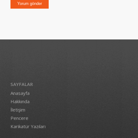
SAYFALAR
Anasayfa
Hakkında
İletişim
Pencere
Karikatür Yazıları