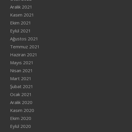
Aralık 2021
Kasım 2021
Ekim 2021
Eylül 2021
Ağustos 2021
Temmuz 2021
Haziran 2021
Mayıs 2021
Nisan 2021
Mart 2021
Şubat 2021
Ocak 2021
Aralık 2020
Kasım 2020
Ekim 2020
Eylül 2020