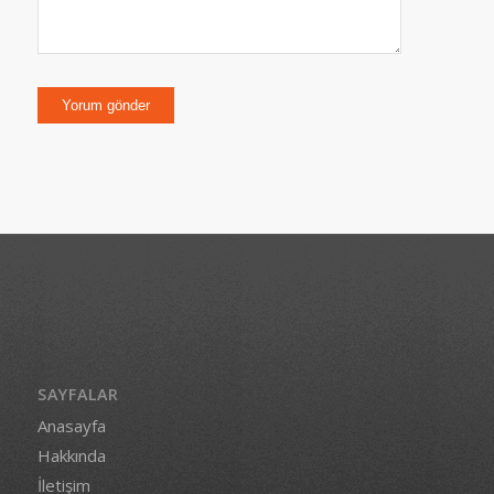
SAYFALAR
Anasayfa
Hakkında
İletişim