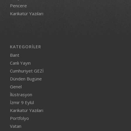
Pencere
Karikatür Yazıları
KATEGORILER
Bant
Canlı Yayın
Cumhuriyet GEZİ
Dünden Bugüne
Genel
İlüstrasyon
İzmir 9 Eylül
Karikatür Yazıları
Portfolyo
Vatan