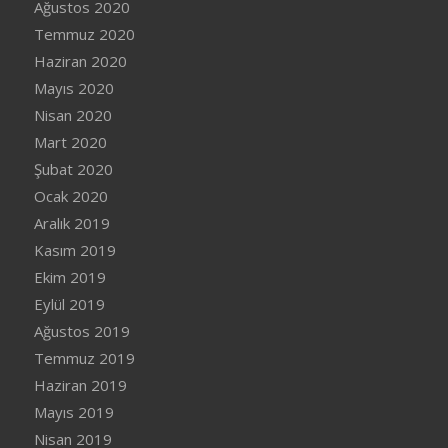
Ağustos 2020
Temmuz 2020
Haziran 2020
Mayıs 2020
Nisan 2020
Mart 2020
Şubat 2020
Ocak 2020
Aralık 2019
Kasım 2019
Ekim 2019
Eylül 2019
Ağustos 2019
Temmuz 2019
Haziran 2019
Mayıs 2019
Nisan 2019