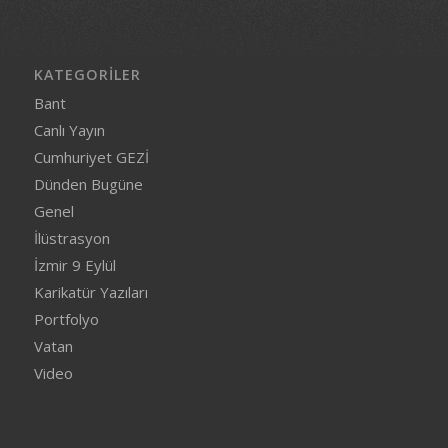
KATEGORILER
Bant
Canlı Yayın
Cumhuriyet GEZİ
Dünden Bugüne
Genel
İlüstrasyon
İzmir 9 Eylül
Karikatür Yazıları
Portfolyo
Vatan
Video