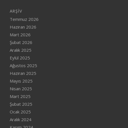
ARŞIV
Temmuz 2026
Haziran 2026
Mart 2026
Şubat 2026
Aralık 2025
Eylül 2025
Ağustos 2025
Haziran 2025
Mayıs 2025
Nisan 2025
Mart 2025
Şubat 2025
Ocak 2025
Aralık 2024
Kasım 2024