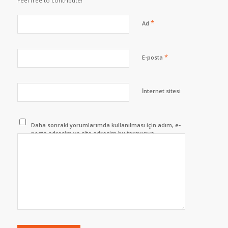
Feel free to contribute!
*
Ad
*
E-posta
İnternet sitesi
Daha sonraki yorumlarımda kullanılması için adım, e-
posta adresim ve site adresim bu tarayıcıya
kaydedilsin.