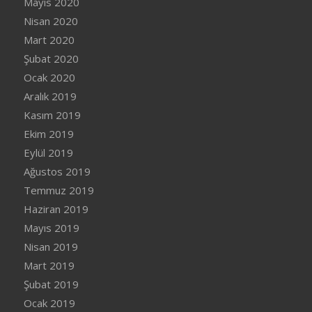
Mayıs 2020
Nisan 2020
Mart 2020
Şubat 2020
Ocak 2020
Aralık 2019
Kasım 2019
Ekim 2019
Eylül 2019
Ağustos 2019
Temmuz 2019
Haziran 2019
Mayıs 2019
Nisan 2019
Mart 2019
Şubat 2019
Ocak 2019