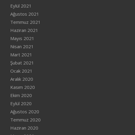
Eylül 2021
Ağustos 2021
Temmuz 2021
Haziran 2021
Mayıs 2021
Nisan 2021
Mart 2021
Şubat 2021
Ocak 2021
Aralık 2020
Kasım 2020
Ekim 2020
Eylül 2020
Ağustos 2020
Temmuz 2020
Haziran 2020