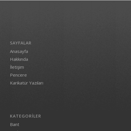
SAYFALAR
Anasayfa
Hakkında
İletişim
Pencere
Karikatür Yazıları
KATEGORILER
Bant