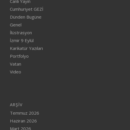
Canlı Yayın
Cumhuriyet GEZİ
Dünden Bugüne
Genel
İlüstrasyon
İzmir 9 Eylül
Karikatür Yazıları
Portfolyo
Vatan
Video
ARŞIV
Temmuz 2026
Haziran 2026
Mart 2026