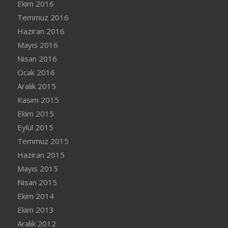
Ekim 2016
Temmuz 2016
Haziran 2016
Mayıs 2016
Nisan 2016
Ocak 2016
Aralık 2015
Kasım 2015
Ekim 2015
Eylül 2015
Temmuz 2015
Haziran 2015
Mayıs 2015
Nisan 2015
Ekim 2014
Ekim 2013
Aralık 2012