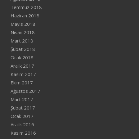
Temmuz 2018
Haziran 2018
Mayıs 2018
Nisan 2018
Mart 2018
Şubat 2018
Ocak 2018
Aralık 2017
Kasım 2017
Ekim 2017
Ağustos 2017
Mart 2017
Şubat 2017
Ocak 2017
Aralık 2016
Kasım 2016