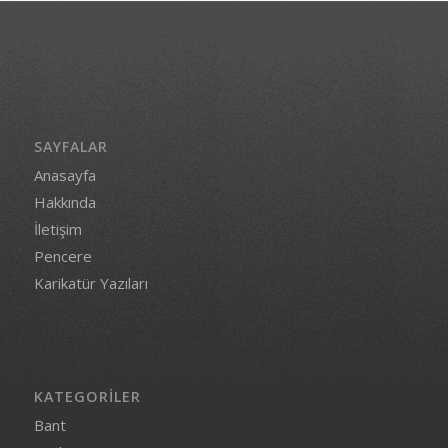
SAYFALAR
Anasayfa
Hakkında
İletişim
Pencere
Karikatür Yazıları
KATEGORILER
Bant