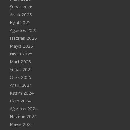
Şubat 2026
Aralık 2025
Eylül 2025
Ağustos 2025
Haziran 2025
Mayıs 2025
Nisan 2025
Mart 2025
Şubat 2025
Ocak 2025
Aralık 2024
Kasım 2024
Ekim 2024
Ağustos 2024
Haziran 2024
Mayıs 2024