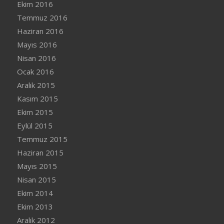
Ekim 2016
Temmuz 2016
Haziran 2016
Mayıs 2016
Nisan 2016
Ocak 2016
Aralık 2015
Kasım 2015
Ekim 2015
Eylül 2015
Temmuz 2015
Haziran 2015
Mayıs 2015
Nisan 2015
Ekim 2014
Ekim 2013
Aralık 2012