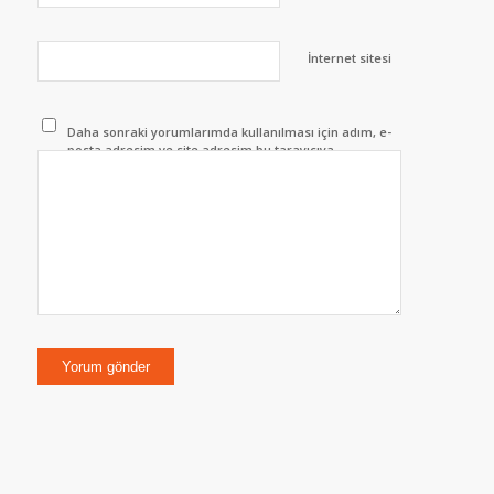
İnternet sitesi
Daha sonraki yorumlarımda kullanılması için adım, e-
posta adresim ve site adresim bu tarayıcıya
kaydedilsin.