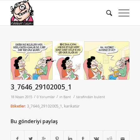
3_7646_29102005_1
/
/
/
18 Nisan 2015
0 Yorumlar
in
Bant
tarafından
bulent
Etiketler:
3_7646_29102005_1
,
karikatür
Bu gönderiyi paylaş