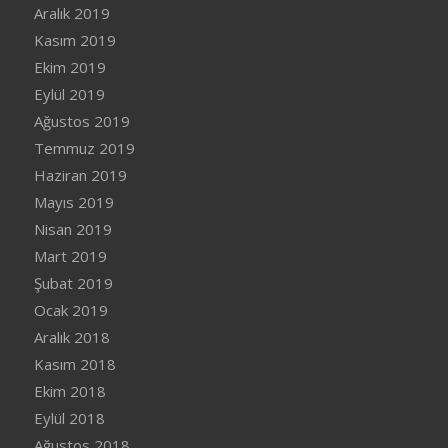
Aralık 2019
Kasım 2019
Ekim 2019
Eylül 2019
Ağustos 2019
Temmuz 2019
Haziran 2019
Mayıs 2019
Nisan 2019
Mart 2019
Şubat 2019
Ocak 2019
Aralık 2018
Kasım 2018
Ekim 2018
Eylül 2018
Ağustos 2018