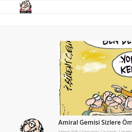
Amiral Gemisi Sizlere Öm
/
/
/
3 Kasım 2019
0 Yorumlar
in
Genel
tarafı