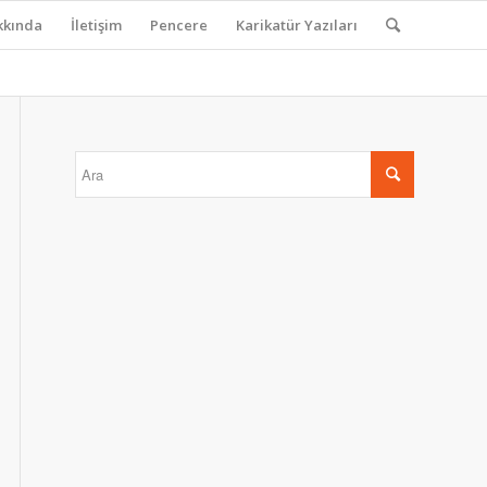
kkında
İletişim
Pencere
Karikatür Yazıları