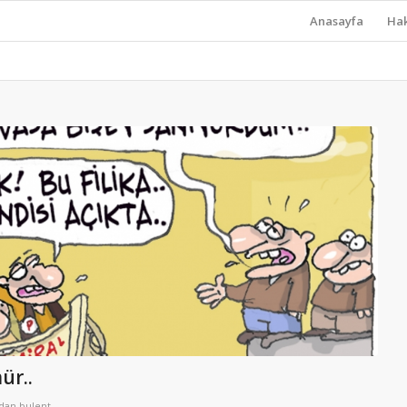
Anasayfa
Ha
ür..
ndan
bulent