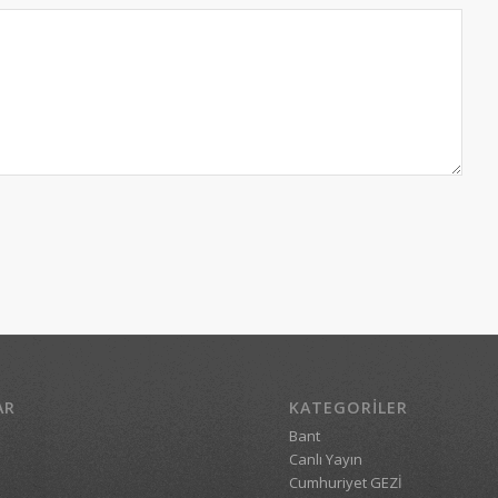
AR
KATEGORILER
Bant
Canlı Yayın
Cumhuriyet GEZİ