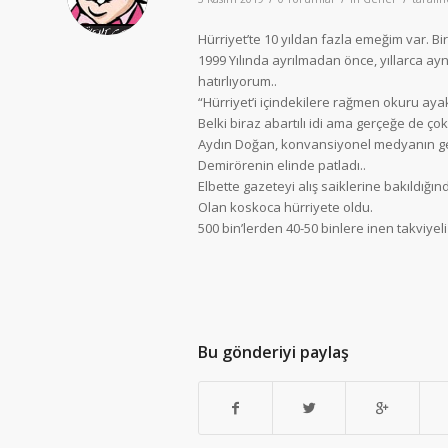
Hürriyet’te 10 yıldan fazla emeğim var. B
1999 Yılında ayrılmadan önce, yıllarca ayn
hatırlıyorum..
“Hürriyet’i içindekilere rağmen okuru aya
Belki biraz abartılı idi ama gerçeğe de çok
Aydın Doğan, konvansiyonel medyanın gelec
Demirörenin elinde patladı..
Elbette gazeteyi alış saiklerine bakıldığı
Olan koskoca hürriyete oldu.
500 bin’lerden 40-50 binlere inen takviyeli
Bu gönderiyi paylaş