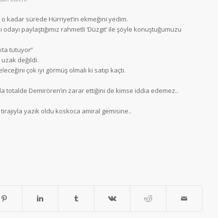
ir o kadar sürede Hürriyet’in ekmeğini yedim.
ı odayı paylaştığımız rahmetli ‘Düzgit’ ile şöyle konuştuğumuzu
kta tutuyor”
 uzak değildi.
eğini çok iyi görmüş olmalı ki satıp kaçtı.
nda totalde Demirören’in zarar ettiğini de kimse iddia edemez..
 tirajıyla yazık oldu koskoca amiral gemisine..