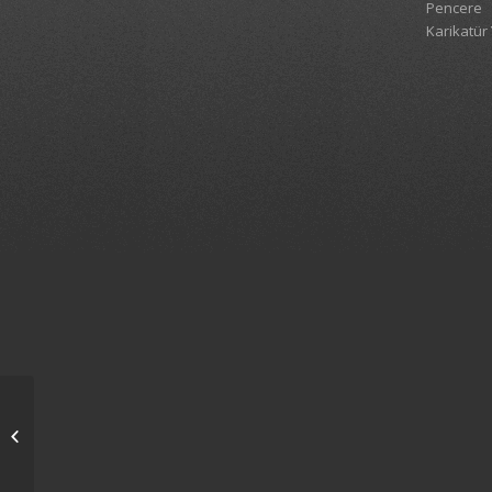
Pencere
Karikatür 
Bakan’a göre
büyüyoruz