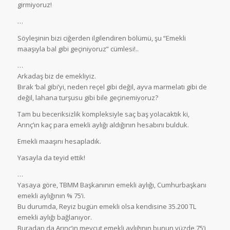
girmiyoruz!
…
Söyleşinin bizi ciğerden ilgilendiren bölümü, şu “Emekli
maaşıyla bal gibi geçiniyoruz” cümlesi!..
…
Arkadaş biz de emekliyiz.
Bırak ‘bal gibi’yi, neden reçel gibi değil, ayva marmelatı gibi de
değil, lahana turşusu gibi bile geçinemiyoruz?
Tam bu beceriksizlik kompleksiyle saç baş yolacaktık ki,
Arınç’ın kaç para emekli aylığı aldığının hesabını bulduk.
Emekli maaşını hesapladık.
Yasayla da teyid ettik!
…
Yasaya göre,
TBMM Başkanının emekli aylığı, Cumhurbaşkanı
emekli aylığının % 75’i.
Bu durumda, Reyiz bugün emekli olsa kendisine 35.200 TL
emekli aylığı bağlanıyor.
Buradan da Arınç’ın mevcut emekli aylığının bunun yüzde 75’i