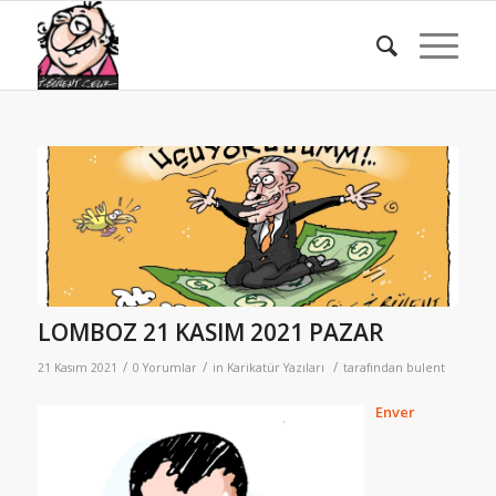
LOMBOZ 21 KASIM 2021 PAZAR
/
/
/
21 Kasım 2021
0 Yorumlar
in
Karikatür Yazıları
tarafından
bulent
Enver