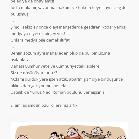
belediye de onaylamış!
İddia makamı, savunma makamı ve hakem heyeti aynı çizgide
buluşmuş.
…
Şimdi, sekiz ay önce olayı manşetlerde gezdiren iktidar yanlısı
medyaya diyecek birşey yok!
Onlara medya bile demek iltifat!
…
Benim sözüm aynı mahalleden olup da bu ipin ucuna
asılanlara..
Dahası Cumhuriyet’e ve Cumhuriyet’teki abilere!
Siz ne düşünüyorsunuz?
“Adamı durduk yere işten attık, abartmışız!” diye bir düşünce
aklınızdan geçiyor mu mesela…
Üstelik de Yunus Nadi Roman ödülünü vermişsiniz!..
…
Ellam, adamdan özür dilersiniz artık!
—