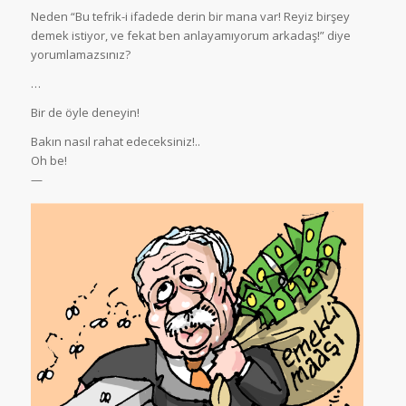
Neden “Bu tefrik-i ifadede derin bir mana var! Reyiz birşey
demek istiyor, ve fekat ben anlayamıyorum arkadaş!” diye
yorumlamazsınız?
…
Bir de öyle deneyin!
Bakın nasıl rahat edeceksiniz!..
Oh be!
—