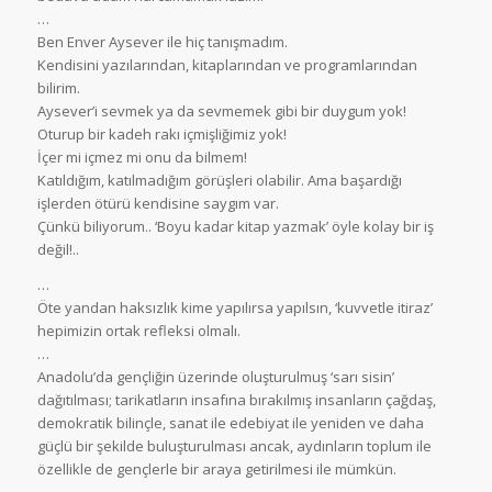
…
Ben Enver Aysever ile hiç tanışmadım.
Kendisini yazılarından, kitaplarından ve programlarından
bilirim.
Aysever’i sevmek ya da sevmemek gibi bir duygum yok!
Oturup bir kadeh rakı içmişliğimiz yok!
İçer mi içmez mi onu da bilmem!
Katıldığım, katılmadığım görüşleri olabilir. Ama başardığı
işlerden ötürü kendisine saygım var.
Çünkü biliyorum.. ‘Boyu kadar kitap yazmak’ öyle kolay bir iş
değil!..
…
Öte yandan haksızlık kime yapılırsa yapılsın, ‘kuvvetle itiraz’
hepimizin ortak refleksi olmalı.
…
Anadolu’da gençliğin üzerinde oluşturulmuş ‘sarı sisin’
dağıtılması; tarikatların insafına bırakılmış insanların çağdaş,
demokratik bilinçle, sanat ile edebiyat ile yeniden ve daha
güçlü bir şekilde buluşturulması ancak, aydınların toplum ile
özellikle de gençlerle bir araya getirilmesi ile mümkün.