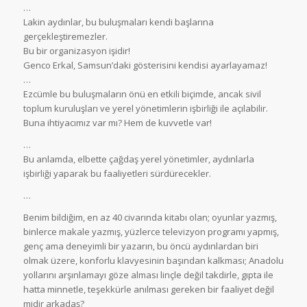
…
Lakin aydınlar, bu buluşmaları kendi başlarına
gerçekleştiremezler.
Bu bir organizasyon işidir!
Genco Erkal, Samsun’daki gösterisini kendisi ayarlayamaz!
…
Ezcümle bu buluşmaların önü en etkili biçimde, ancak sivil
toplum kuruluşları ve yerel yönetimlerin işbirliği ile açılabilir.
Buna ihtiyacımız var mı? Hem de kuvvetle var!
…
Bu anlamda, elbette çağdaş yerel yönetimler, aydınlarla
işbirliği yaparak bu faaliyetleri sürdürecekler.
…
Benim bildiğim, en az 40 civarında kitabı olan; oyunlar yazmış,
binlerce makale yazmış, yüzlerce televizyon programı yapmış,
genç ama deneyimli bir yazarın, bu öncü aydınlardan biri
olmak üzere, konforlu klavyesinin başından kalkması; Anadolu
yollarını arşınlamayı göze alması linçle değil takdirle, gıpta ile
hatta minnetle, teşekkürle anılması gereken bir faaliyet değil
midir arkadaş?