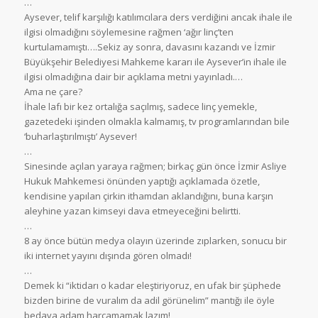
…
Aysever, telif karşılığı katılımcılara ders verdiğini ancak ihale ile
ilgisi olmadığını söylemesine rağmen ‘ağır linç’ten
kurtulamamıştı….Sekiz ay sonra, davasını kazandı ve İzmir
Büyükşehir Belediyesi Mahkeme kararı ile Aysever’in ihale ile
ilgisi olmadığına dair bir açıklama metni yayınladı.
…
Ama ne çare?
İhale lafı bir kez ortalığa saçılmış, sadece linç yemekle,
gazetedeki işinden olmakla kalmamış, tv programlarından bile
‘buharlaştırılmıştı’ Aysever!
…
Sinesinde açılan yaraya rağmen; birkaç gün önce İzmir Asliye
Hukuk Mahkemesi önünden yaptığı açıklamada özetle,
kendisine yapılan çirkin ithamdan aklandığını, buna karşın
aleyhine yazan kimseyi dava etmeyeceğini belirtti.
…
8 ay önce bütün medya olayın üzerinde zıplarken, sonucu bir
iki internet yayını dışında gören olmadı!
…
Demek ki “iktidarı o kadar eleştiriyoruz, en ufak bir şüphede
bizden birine de vuralım da adil görünelim” mantığı ile öyle
bedava adam harcamamak lazım!