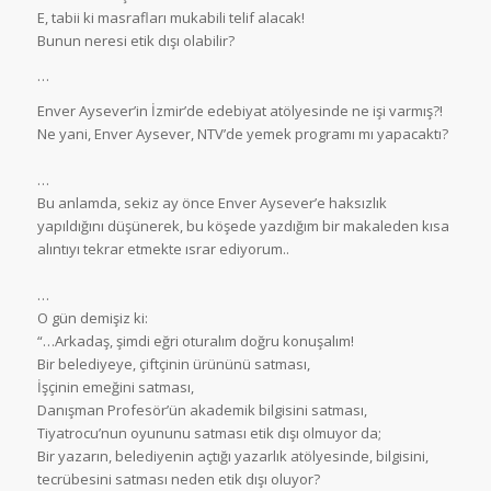
E, tabii ki masrafları mukabili telif alacak!
Bunun neresi etik dışı olabilir?
…
Enver Aysever’in İzmir’de edebiyat atölyesinde ne işi varmış?!
Ne yani, Enver Aysever, NTV’de yemek programı mı yapacaktı?
…
Bu anlamda, sekiz ay önce Enver Aysever’e haksızlık
yapıldığını düşünerek, bu köşede yazdığım bir makaleden kısa
alıntıyı tekrar etmekte ısrar ediyorum..
…
O gün demişiz ki:
“…Arkadaş, şimdi eğri oturalım doğru konuşalım!
Bir belediyeye, çiftçinin ürününü satması,
İşçinin emeğini satması,
Danışman Profesör’ün akademik bilgisini satması,
Tiyatrocu’nun oyununu satması etik dışı olmuyor da;
Bir yazarın, belediyenin açtığı yazarlık atölyesinde, bilgisini,
tecrübesini satması neden etik dışı oluyor?