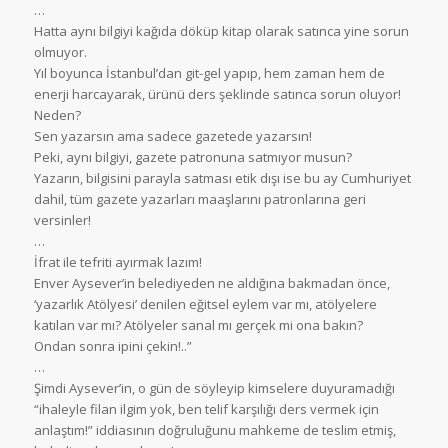
…
Hatta aynı bilgiyi kağıda döküp kitap olarak satınca yine sorun
olmuyor.
Yıl boyunca İstanbul’dan git-gel yapıp, hem zaman hem de
enerji harcayarak, ürünü ders şeklinde satınca sorun oluyor!
Neden?
Sen yazarsın ama sadece gazetede yazarsın!
Peki, aynı bilgiyi, gazete patronuna satmıyor musun?
Yazarın, bilgisini parayla satması etik dışı ise bu ay Cumhuriyet
dahil, tüm gazete yazarları maaşlarını patronlarına geri
versinler!
…
İfrat ile tefriti ayırmak lazım!
Enver Aysever’in belediyeden ne aldığına bakmadan önce,
‘yazarlık Atölyesi’ denilen eğitsel eylem var mı, atölyelere
katılan var mı? Atölyeler sanal mı gerçek mi ona bakın?
Ondan sonra ipini çekin!..”
…
Şimdi Aysever’in, o gün de söyleyip kimselere duyuramadığı
“ihaleyle filan ilgim yok, ben telif karşılığı ders vermek için
anlaştım!” iddiasının doğruluğunu mahkeme de teslim etmiş,