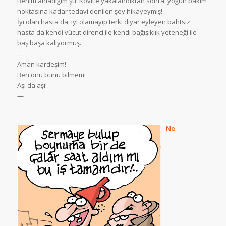
Benim anladığım şu: Kovit’e yakalandıktan sonra, yoğun bakım
noktasına kadar tedavi denilen şey hikayeymiş!
İyi olan hasta da, iyi olamayıp terki diyar eyleyen bahtsız
hasta da kendi vücut direnci ile kendi bağışıklık yeteneği ile
baş başa kalıyormuş.
…
Aman kardeşim!
Ben onu bunu bilmem!
Aşı da aşı!
—
Ne