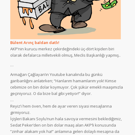
Bülent Arınç baldan datlı!
AKP’nin kurucu merkez çekirdeğindeki üç-dört kişiden biri
olarak defalarca milletvekili olmuş, Meclis Başkanlığı yapmış..
…
Armağan Çağlayan’ın Youtube kanalında bu günkü
garibanlığını anlatırken; “Hanlarım hamamlarım yok! Kimse
cebimize on bin dolar koymuyor. Çok şükür emekli maaşımızla
geçiniyoruz. O da bize bal gibi yetiyor!” diyor.
…
Reyiz’i hem öven, hem de ayar veren siyasi mesajlarına
girmiyoruz.
İçişleri Bakanı Soylu’nun hala savcıya vermesini beklediğimiz,
Sedat Peker’den on bin dolar maaş alan AKP’li konusunda
“zinhar alakam yok ha!” anlamına gelen dolaylı mesajına da