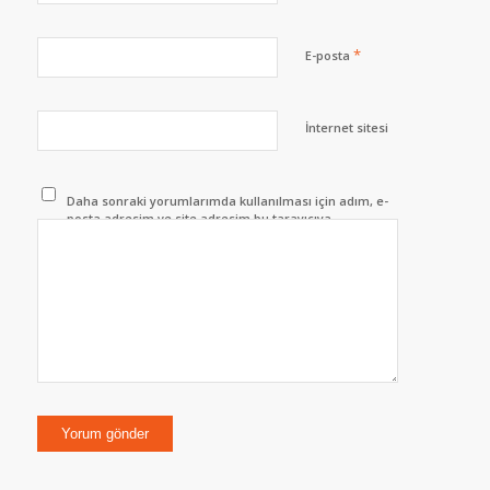
*
E-posta
İnternet sitesi
Daha sonraki yorumlarımda kullanılması için adım, e-
posta adresim ve site adresim bu tarayıcıya
kaydedilsin.