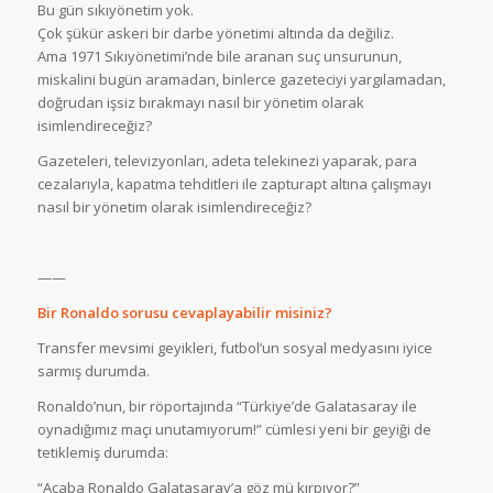
Bu gün sıkıyönetim yok.
Çok şükür askeri bir darbe yönetimi altında da değiliz.
Ama 1971 Sıkıyönetimi’nde bile aranan suç unsurunun,
miskalini bugün aramadan, binlerce gazeteciyi yargılamadan,
doğrudan işsiz bırakmayı nasıl bir yönetim olarak
isimlendireceğiz?
Gazeteleri, televizyonları, adeta telekinezi yaparak, para
cezalarıyla, kapatma tehditleri ile zapturapt altına çalışmayı
nasıl bir yönetim olarak isimlendireceğiz?
——
Bir Ronaldo sorusu cevaplayabilir misiniz?
Transfer mevsimi geyikleri, futbol’un sosyal medyasını iyice
sarmış durumda.
Ronaldo’nun, bir röportajında “Türkiye’de Galatasaray ile
oynadığımız maçı unutamıyorum!” cümlesi yeni bir geyiği de
tetiklemiş durumda:
“Acaba Ronaldo Galatasaray’a göz mü kırpıyor?”