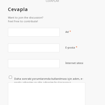
CEVAPLAR
Cevapla
Want to join the discussion?
Feel free to contribute!
*
Ad
*
E-posta
İnternet sitesi
Daha sonraki yorumlarımda kullanılması için adım, e-
posta adresim ve site adresim bu tarayıcıya
kaydedilsin.