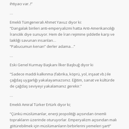
ihtiyacı var..!”
…
Emekli Tümgenerali Ahmet Yavuz diyor ki:
“Dangalak birileri anti-emperyalizmi hatta Anti-Amerikancılığı
İrancılık diye sunuyor. Hem de İran rejimine şiddetle karşı ve
laikliği savunan insanları…
“Pabucumun kenarı” derler adama…”
…
Eski Genel Kurmay Başkanı İlker Başbuğ diyor ki
“Sadece maddi kalkınma (fabrika, köprü, yol, inşaat vb.) ile
çağdaş uygarlığı yakalayamazsınız. Eğitim, sanat ve kültürde
de çağdaş seviyeyi yakalamanız gerekir.”
…
Emekli Amiral Türker Ertürk diyor ki;
“Çünkü müslümanlar, enerji jeopolitiği açısından önemli
toprakların üzerinde oturuyorlar. Emperyalizm açısından malı
götürebilmek için müslümanların birbirlerini yemeleri şart!”