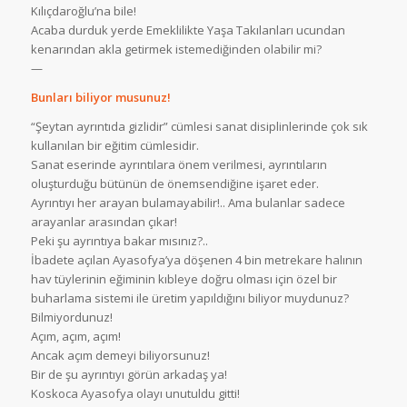
Kılıçdaroğlu’na bile!
Acaba durduk yerde Emeklilikte Yaşa Takılanları ucundan
kenarından akla getirmek istemediğinden olabilir mi?
—
Bunları biliyor musunuz!
“Şeytan ayrıntıda gizlidir” cümlesi sanat disiplinlerinde çok sık
kullanılan bir eğitim cümlesidir.
Sanat eserinde ayrıntılara önem verilmesi, ayrıntıların
oluşturduğu bütünün de önemsendiğine işaret eder.
Ayrıntıyı her arayan bulamayabilir!.. Ama bulanlar sadece
arayanlar arasından çıkar!
Peki şu ayrıntıya bakar mısınız?..
İbadete açılan Ayasofya’ya döşenen 4 bin metrekare halının
hav tüylerinin eğiminin kıbleye doğru olması için özel bir
buharlama sistemi ile üretim yapıldığını biliyor muydunuz?
Bilmiyordunuz!
Açım, açım, açım!
Ancak açım demeyi biliyorsunuz!
Bir de şu ayrıntıyı görün arkadaş ya!
Koskoca Ayasofya olayı unutuldu gitti!