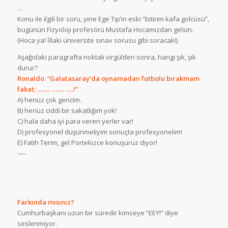
…
Konu ile ilgili bir soru, yine Ege Tıp’ın eski “bitirim kafa golcüsü”,
bugünün Fizyoloji profesörü Mustafa Hocamızdan gelsin.
(Hoca ya! İllaki üniversite sınav sorusu gibi soracak!)
Aşağıdaki paragrafta noktalı virgülden sonra, hangi şık, şık
durur?
Ronaldo: “Galatasaray’da oynamadan futbolu bırakmam
fakat; …….. ……. …..!”
A) henüz çok gencim.
B) henüz ciddi bir sakatlığım yok!
C) hala daha iyi para veren yerler var!
D) profesyonel düşünmeliyim sonuçta profesyonelim!
E) Fatih Terim, gel Portekizce konuşuruz diyor!
—-
Farkında mısınız?
Cumhurbaşkanı uzun bir süredir kimseye “EEY!” diye
seslenmiyor.