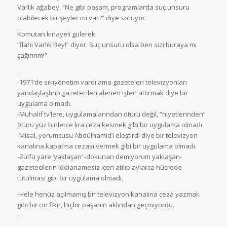
Varlık ağabey, “Ne gibi paşam, programlarda suç unsuru
olabilecek bir şeyler mi var?” diye soruyor.
Komutan kinayeli gülerek:
“İlahi Varlık Bey!” diyor. Suç unsuru olsa ben sizi buraya mı
çağırırım!”
…
-1971’de sıkıyönetim vardı ama gazeteleri televizyonları
yandaşlaştırıp gazetecileri alenen işten attırmak diye bir
uygulama olmadı.
-Muhalif tv’lere, uygulamalarından ötürü değil, “niyetlerinden”
ötürü yüz binlerce lira ceza kesmek gibi bir uygulama olmadı.
-Misal, yorumcusu Abdülhamid’i eleştirdi diye bir televizyon
kanalına kapatma cezası vermek gibi bir uygulama olmadı.
-Zülfü yare ‘yaklaşan’ -dokunan demiyorum yaklaşan-
gazetecilerin iddianamesiz içeri atılıp aylarca hücrede
tutulması gibi bir uygulama olmadı.
-Hele henüz açılmamış bir televizyon kanalına ceza yazmak
gibi bir cin fikir, hiçbir paşanın aklından geçmiyordu.
…