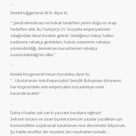
…
Emekli tuğgeneral Ali Er diyor ki;
“..Şimdi demokrasi ve hukuk hedefleri yerini doğu ve Arap
hedefleri aldı. Bu Türkiye’yi 21. Yüzyılda emperyalizmin
odağındaki ideal modele getirdi. Geldiğimiz nokta; halkın
iradesine rahatça girilebilen, hukuk sisteminin rahatça
yönlendirildiği, demokrasi kurumlarının rahatça
susturulabildiği bir ülke.”
…
Emekli Korgeneral Hasan Kundakçı diyor ki;
“…Uluslararası Anti-Emperyalist Gençlik Buluşması dünyanın
her köşesindeki anti-emperyalist mücadeleye ivme
kazandıracaktır”
…
Daha o kadar çok var ki yazsam buralara sığmaz!
Seksen öncesi ve civarı bunlara benzer yazılar yazdıkları için
komünistlikle suçlanarak tutuklanan nice devrimciler biliyorum.
Şu halde Anafikir: Bir musibet, bin nasihatten evladır…