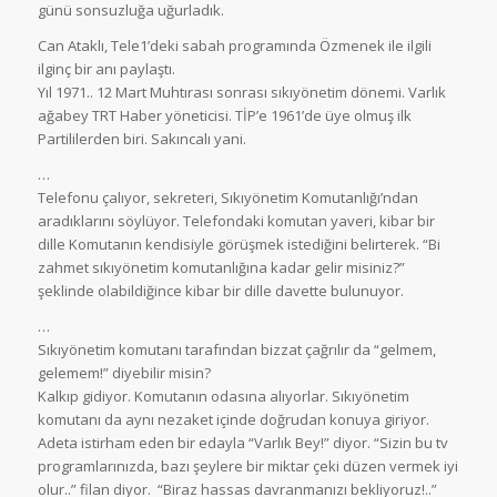
günü sonsuzluğa uğurladık.
Can Ataklı, Tele1’deki sabah programında Özmenek ile ilgili
ilginç bir anı paylaştı.
Yıl 1971.. 12 Mart Muhtırası sonrası sıkıyönetim dönemi. Varlık
ağabey TRT Haber yöneticisi. TİP’e 1961’de üye olmuş ilk
Partililerden biri. Sakıncalı yani.
…
Telefonu çalıyor, sekreteri, Sıkıyönetim Komutanlığı’ndan
aradıklarını söylüyor. Telefondaki komutan yaveri, kibar bir
dille Komutanın kendisiyle görüşmek istediğini belirterek. “Bi
zahmet sıkıyönetim komutanlığına kadar gelir misiniz?”
şeklinde olabildiğince kibar bir dille davette bulunuyor.
…
Sıkıyönetim komutanı tarafından bizzat çağrılır da “gelmem,
gelemem!” diyebilir misin?
Kalkıp gidiyor. Komutanın odasına alıyorlar. Sıkıyönetim
komutanı da aynı nezaket içinde doğrudan konuya giriyor.
Adeta istirham eden bir edayla “Varlık Bey!” diyor. “Sizin bu tv
programlarınızda, bazı şeylere bir miktar çeki düzen vermek iyi
olur..” filan diyor. “Biraz hassas davranmanızı bekliyoruz!..”