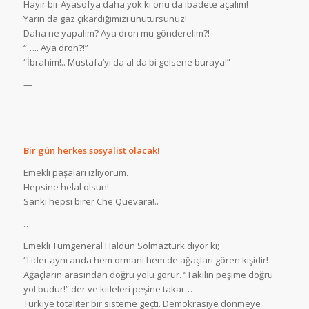
Hayır bir Ayasofya daha yok ki onu da ibadete açalım!
Yarın da gaz çıkardığımızı unutursunuz!
Daha ne yapalım? Aya dron mu gönderelim?!
“….. Aya dron?!”
“İbrahim!.. Mustafa’yı da al da bi gelsene buraya!”
—
Bir gün herkes sosyalist olacak!
Emekli paşaları izliyorum.
Hepsine helal olsun!
Sanki hepsi birer Che Quevara!..
…
Emekli Tümgeneral Haldun Solmaztürk diyor ki;
“Lider aynı anda hem ormanı hem de ağaçları gören kişidir!
Ağaçların arasından doğru yolu görür. “Takılın peşime doğru
yol budur!” der ve kitleleri peşine takar…
Türkiye totaliter bir sisteme geçti. Demokrasiye dönmeye