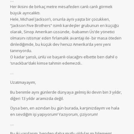
…
Her ikisini de birkaç metre mesafeden canlı canlı görmek
büyük ayrıcalıktı.
Hele, Michael Jackson’ı, onunla aynı yaşta bir çocukken,
“Jackson Five Brothers” isimli kardeşler grubunun en küçüğü
olarak, Sinop Amerikan üssünde, -babamın Üs’de yönetici
olmasını istismar eden fırlamalık avantajı ile- bir masa öteden
dinlediğimde, bu küçük dev henüz Amerika’da yeni yeni
tanınıyordu.
O kadar şanslı, ünlü ve başarılı olacağını elbette ben dahil o
‘snackbar’daki kimse tahmin edemezdi..
…
Uzatmayayım,
Bu benimle aynı günlerde dünyaya gelmiş iki devin biri 3 yıldır,
diğeri 13 yıldır aramızda değil.
Oysa ben, en azından bu gün burada, karşınızdayım ve hala
en sevdiğim işi yapıyorum! Yazıyorum, çiziyorum!
…
Bu iki yaşdaşım, benden daha mutlu oldular mı bilemem!