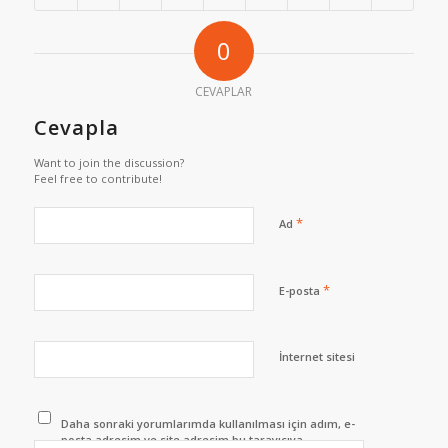
0
CEVAPLAR
Cevapla
Want to join the discussion?
Feel free to contribute!
*
Ad
*
E-posta
İnternet sitesi
Daha sonraki yorumlarımda kullanılması için adım, e-
posta adresim ve site adresim bu tarayıcıya