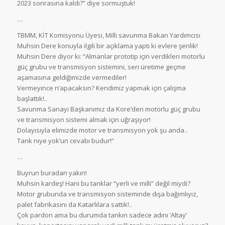
2023 sonrasına kaldı?” diye sormuştuk!
…
TBMM, KİT Komisyonu Üyesi, Milli savunma Bakan Yardımcısı
Muhsin Dere konuyla ilgili bir açıklama yaptı ki evlere şenlik!
Muhsin Dere diyor ki: “Almanlar prototip için verdikleri motorlu
güç grubu ve transmisyon sistemini, seri üretime geçme
aşamasına geldiğimizde vermediler!
Vermeyince n’apacaksın? Kendimiz yapmak için çalışma
başlattık!..
Savunma Sanayi Başkanımız da Kore’den motorlu güç grubu
ve transmisyon sistemi almak için uğraşıyor!
Dolayısıyla elimizde motor ve transmisyon yok şu anda..
Tank niye yok’un cevabı budur!”
…
Buyrun buradan yakın!
Muhsin kardeş! Hani bu tanklar “yerli ve milli” değil miydi?
Motor grubunda ve transmisyon sisteminde dışa bağımlıyız,
palet fabrikasını da Katarlılara sattık!..
Çok pardon ama bu durumda tankın sadece adını ‘Altay’