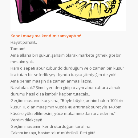
Kendi maaşıma kendim zam yaptım!
Hayat pahalı!..
Tamam!
Ama allaha bin şükür, şahsım olarak markete gitmek gibi bir
mesaim yok.
Hani o sepeti abur cubur doldurduğum ve o zaman bin küsür
lira tutan bir seferlik şey dışında başka gitmişliğim de yok!
Ama benim maaşın da zamanlanması lazım.
Nasıl olacak? Şimdi yeniden gidip o aynı abur cuburu almak
durumu hasıl olsa kimbilir kaç bin tutacak!..
Geçtim masanın karşısına, “Böyle böyle, benim halen 100 bin
küsür TL olan maaşımın yüzde 40 arttırmak suretiyle 140 bin
küsüre yükseltilmesini, yüce makamınızdan arz ederim.”
Verdim dilekçeyi!
Geçtim masamın kendi oturduğum tarafına.
Çaktım imzayı, bastım ‘olur’ mührünü. Bitti gitti!