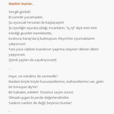
Nankör bunlar..
Sevgili günlük!
Bi süredir yazamadım..
Şu oyuncak hırsızları ile başlayayım!
Şu işsizliğin ayyuka çıktığı, insanların, “iş, iş!” diye inim inim
inlediği güzelim memlekette,
koskoca Saray’da iş bulmuşsun, Reyiz’inin oyuncaklarını
çalıyorsun!
Yani yüce rabbim inandırsın ‘şaşırma olayının’ dibinin dibini
yaşıyorum.
(Şimdi çayları da saydırıyorum!)
…
Hayır, ne istediniz de vermedik?
Madem böyle böyle hususiyetleriniz, maharetleriniz var, gelin
bir konuşun diy’mi?
Bir bakalım, edelim! Önümüz seçim süreci.
Olmadı uygun bi yerde değerlendirelim.
Sadece nankör de değil, beyinsiz bunlar!
–