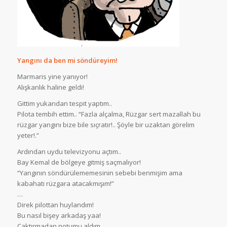
Yangını da ben mi söndüreyim!
Marmaris yine yanıyor!
Alışkanlık haline geldi!
Gittim yukarıdan tespit yaptım..
Pilota tembih ettim.. “Fazla alçalma, Rüzgar sert mazallah bu
rüzgar yangını bize bile sıçratır!.. Şöyle bir uzaktan görelim
yeter!.”
Ardından uydu televizyonu açtım..
Bay Kemal de bölgeye gitmiş saçmalıyor!
“Yangının söndürülememesinin sebebi benmişim ama
kabahati rüzgara atacakmışım!”
…
Direk pilottan huylandım!
Bu nasıl bişey arkadaş yaa!
Çaktırmadan notumu aldım..