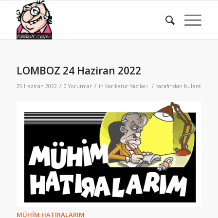
LOMBOZ 24 Haziran 2022
/
/
/
25 Haziran 2022
0 Yorumlar
in
Karikatür Yazıları
tarafından
bulent
MÜHİM HATIRALARIM