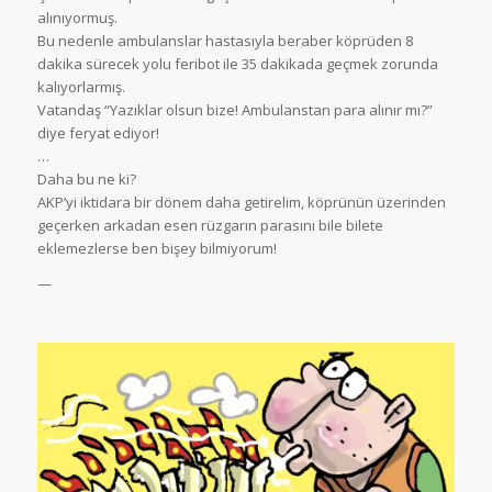
alınıyormuş.
Bu nedenle ambulanslar hastasıyla beraber köprüden 8
dakika sürecek yolu feribot ile 35 dakikada geçmek zorunda
kalıyorlarmış.
Vatandaş “Yazıklar olsun bize! Ambulanstan para alınır mı?”
diye feryat ediyor!
…
Daha bu ne ki?
AKP’yi iktidara bir dönem daha getirelim, köprünün üzerinden
geçerken arkadan esen rüzgarın parasını bile bilete
eklemezlerse ben bişey bilmiyorum!
—