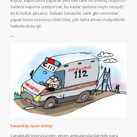
koyup, kaportasını yaparak yerli milli tank mı üretmiş oluyoruz?
Sadece kaporta üretiyorsak, bu kadar tantana neyin nesiydi?
Az bi koltuk çıksanız, Gülsan Sanayide, tank gibi vosvoslar
yapan bizim vosvoscu Ümit Usta, çok daha ehven maliyetlerle
hallederdi bu işi!..
—
Vatandaş isyan etmiş!
Çanakkale köprüsünden geçen ambulanslardan bile para