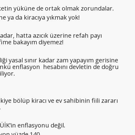
ketin yüküne de ortak olmak zorundalar.
e ya da kiracıya yıkmak yok!
adar, hatta azıcık üzerine refah payı
fime bakayım diyemez!
diği yasal sınır kadar zam yapayım gerisine
nkü enflasyon hesabını devletin de doğru
liyor.
ye bölüp kiracı ve ev sahibinin fiili zararı
.
ÜİK’in enflasyonu değil.
syon yüzde 140.