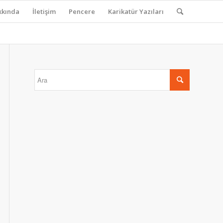
kkında
İletişim
Pencere
Karikatür Yazıları