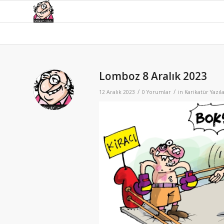
Lomboz 8 Aralık 2023
/
/
12 Aralık 2023
0 Yorumlar
in
Karikatür Yazıla