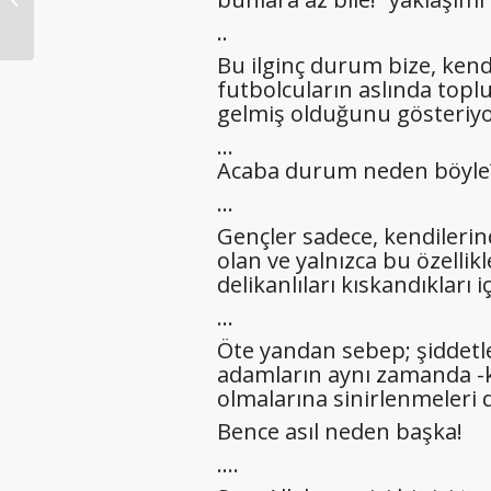
..
Bu ilginç durum bize, kend
futbolcuların aslında topl
gelmiş olduğunu gösteriyo
…
Acaba durum neden böyle
…
Gençler sadece, kendilerin
olan ve yalnızca bu özelli
delikanlıları kıskandıkları 
…
Öte yandan sebep; şiddetle 
adamların aynı zamanda -ke
olmalarına sinirlenmeleri d
Bence asıl neden başka!
….