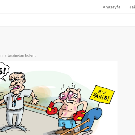
Anasayfa
Ha
/
rı
tarafından
bulent