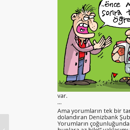
var.
…
Ama yorumların tek bir tane
dolandıran Denizbank Şube
Yorumların çoğunluğunda 
bunlara az bile!” yaklaşımı 
Lomboz 1 Aralık 2023