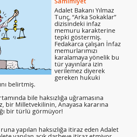
Samimiyet
Adalet Bakanı Yılmaz
Tunç, “Arka Sokaklar”
dizisindeki infaz
memuru karakterine
tepki göstermiş.
Fedakarca çalışan İnfaz
memurlarımızı
karalamaya yönelik bu
tür yayınlara izin
verilemez diyerek
gereken hukuki
nı belirtmiş.
rtamında bile haksızlığa uğramasına
 bir Milletvekilinin, Anayasa kararına
ığı bir türlü görmüyor!
na yapılan haksızlığa itiraz eden Adalet
lete yapılan açık darbeye itiraz etmiyor.