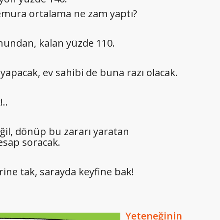
 memura ortalama ne zam yaptı?
nundan, kalan yüzde 110.
 yapacak, ev sahibi de buna razı olacak.
..
ğil, dönüp bu zararı yaratan
hesap soracak.
irine tak, sarayda keyfine bak!
Yeteneğinin