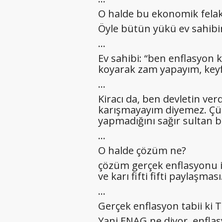
O halde bu ekonomik fela
Öyle bütün yükü ev sahibin
…
Ev sahibi: “ben enflasyon k
koyarak zam yapayım, key
…
Kiracı da, ben devletin ver
karışmayayım diyemez. Çü
yapmadığını sağır sultan bi
…
O halde çözüm ne?
çözüm gerçek enflasyonu iki
ve karı fifti fifti paylaşması
…
Gerçek enflasyon tabii ki T
Yani ENAG ne diyor, enfla