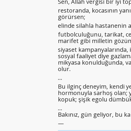
Sen, Allah vergisi bir iyi 
restoranda, kocasının yan
görürsen;
elinde silahla hastanenin a
futbolculuğunu, tarikat, c
marifet gibi milletin gözü
siyaset kampanyalarında, ik
sosyal faaliyet diye gazlama
mikyasa konulduğunda, va
olur.
…
Bu ilginç deneyim, kendi ye
hormonuyla sarhoş olan; 
kopuk; şişik egolu dümbük
…
Bakınız, gün geliyor, bu kan
—