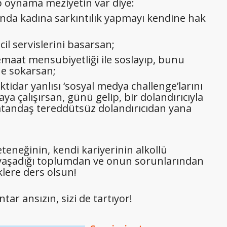
top oynama meziyetin var diye:
ında kadına sarkıntılık yapmayı kendine hak
cil servislerini basarsan;
emaat mensubiyetliği ile soslayıp, bunu
ne sokarsan;
tidar yanlısı ‘sosyal medya challenge’larını
ya çalışırsan, günü gelip, bir dolandırıcıyla
tandaş tereddütsüz dolandırıcıdan yana
teneğinin, kendi kariyerinin alkollü
yaşadığı toplumdan ve onun sorunlarından
lere ders olsun!
tar ansızın, sizi de tartıyor!