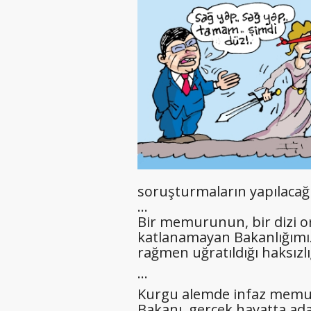
soruşturmaların yapılacağı
…
Bir memurunun, bir dizi o
katlanamayan Bakanlığımız,
rağmen uğratıldığı haksızl
…
Kurgu alemde infaz memuru
Bakanı, gerçek hayatta ada