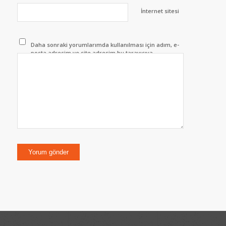
İnternet sitesi
Daha sonraki yorumlarımda kullanılması için adım, e-
posta adresim ve site adresim bu tarayıcıya
kaydedilsin.