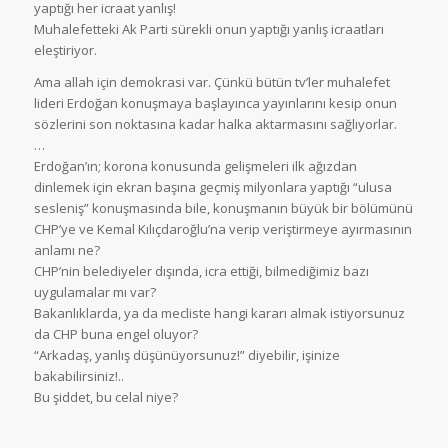
yaptığı her icraat yanlış!
Muhalefetteki Ak Parti sürekli onun yaptığı yanlış icraatları
eleştiriyor.
Ama allah için demokrasi var. Çünkü bütün tv’ler muhalefet
lideri Erdoğan konuşmaya başlayınca yayınlarını kesip onun
sözlerini son noktasına kadar halka aktarmasını sağlıyorlar.
…
Erdoğan’ın; korona konusunda gelişmeleri ilk ağızdan
dinlemek için ekran başına geçmiş milyonlara yaptığı “ulusa
sesleniş” konuşmasında bile, konuşmanın büyük bir bölümünü
CHP’ye ve Kemal Kılıçdaroğlu’na verip veriştirmeye ayırmasının
anlamı ne?
CHP’nin belediyeler dışında, icra ettiği, bilmediğimiz bazı
uygulamalar mı var?
Bakanlıklarda, ya da mecliste hangi kararı almak istiyorsunuz
da CHP buna engel oluyor?
“Arkadaş, yanlış düşünüyorsunuz!” diyebilir, işinize
bakabilirsiniz!..
Bu şiddet, bu celal niye?