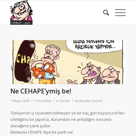
Ne CEHAPE’ymiş be!
/
/
/
1 Mayıs 2020
0 Yorumlar
in
Genel
tarafından
bulent
Türkiye’nin iç siyasetini bilmeyen ve bir kaç gün boyunca tv’leri
izlettiğiniz bir Japon’a, durumdan ne anladığını sorsanız
alacağınız yanıt şudur.
İktidarda CEHAPE diye bir parti var.