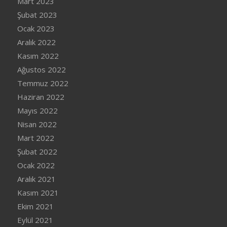
Mart 2023
Şubat 2023
Ocak 2023
Aralık 2022
Kasım 2022
Ağustos 2022
Temmuz 2022
Haziran 2022
Mayıs 2022
Nisan 2022
Mart 2022
Şubat 2022
Ocak 2022
Aralık 2021
Kasım 2021
Ekim 2021
Eylül 2021