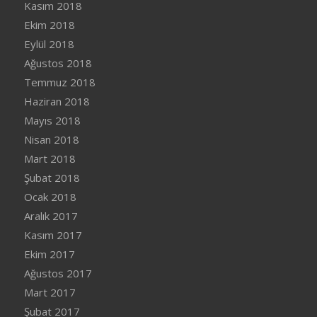
Kasım 2018
Ekim 2018
Eylül 2018
Ağustos 2018
Temmuz 2018
Haziran 2018
Mayıs 2018
Nisan 2018
Mart 2018
Şubat 2018
Ocak 2018
Aralık 2017
Kasım 2017
Ekim 2017
Ağustos 2017
Mart 2017
Şubat 2017