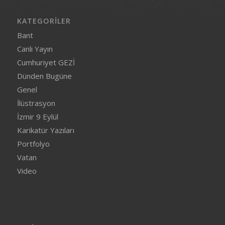
KATEGORILER
Bant
Canlı Yayın
Cumhuriyet GEZİ
Dünden Bugüne
Genel
İlüstrasyon
İzmir 9 Eylül
Karikatür Yazıları
Portfolyo
Vatan
Video