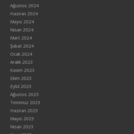
Ağustos 2024
Haziran 2024
Mayıs 2024
Nisan 2024
Mart 2024
Şubat 2024
Ocak 2024
Aralık 2023
Kasım 2023
Ekim 2023
Eylül 2023
Ağustos 2023
Temmuz 2023
Haziran 2023
Mayıs 2023
Nisan 2023