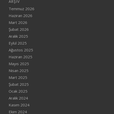
ARŞIV
Temmuz 2026
Haziran 2026
Mart 2026
Şubat 2026
Aralık 2025
Eylül 2025
Ağustos 2025
Haziran 2025
Mayıs 2025
Nisan 2025
Mart 2025
Şubat 2025
Ocak 2025
Aralık 2024
Kasım 2024
Ekim 2024