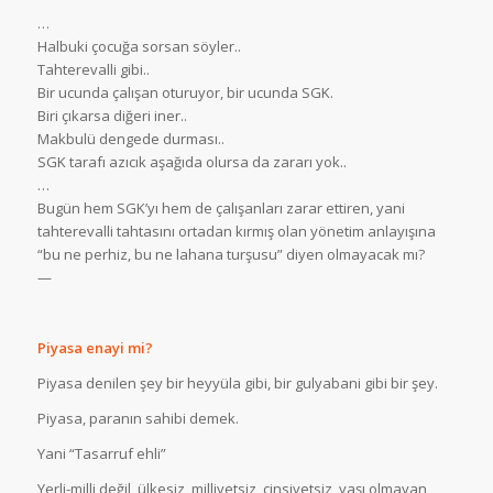
…
Halbuki çocuğa sorsan söyler..
Tahterevalli gibi..
Bir ucunda çalışan oturuyor, bir ucunda SGK.
Biri çıkarsa diğeri iner..
Makbulü dengede durması..
SGK tarafı azıcık aşağıda olursa da zararı yok..
…
Bugün hem SGK’yı hem de çalışanları zarar ettiren, yani
tahterevalli tahtasını ortadan kırmış olan yönetim anlayışına
“bu ne perhiz, bu ne lahana turşusu” diyen olmayacak mı?
—
Piyasa enayi mi?
Piyasa denilen şey bir heyyüla gibi, bir gulyabani gibi bir şey.
Piyasa, paranın sahibi demek.
Yani “Tasarruf ehli”
Yerli-milli değil, ülkesiz, milliyetsiz, cinsiyetsiz, yaşı olmayan,