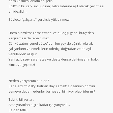
para kesmesi anlamına gelir.
SGK’nın bu çarkı ucu ucuna; geliri giderine eşit olarak çevirmesi
en idealidir.
Böylece “çalışana” gereksiz yük binmez!
…
Hatta bir miktar zarar etmesi ve bu açığı genel bütçeden
karşılaması da fena olmaz..
Çünkü zaten ‘genel bütçe’ denilen şey de ağırlıklı olarak
çalışanların ve emeklilerin ödediği doğrudan ve dolaylı
vergilerden oluşur.
Yani az birşey zarar etse ve desteklense de kimsenin hakkı
kimseye geçmez!
…
Neden yazıyorum bunları?
Senelerdir “SGK’yı batıran Bay Kemal!” sloganının primini
yemeye devam edenler bu hesabı bilmiyor olabilirler mi?
Tabi ki biliyorlar..
Ama yaratılan algı o kadar işe yarıyor ki..
Baldan tatlı!..