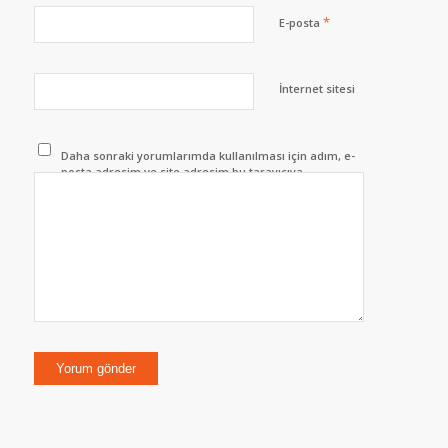
*
E-posta
İnternet sitesi
Daha sonraki yorumlarımda kullanılması için adım, e-
posta adresim ve site adresim bu tarayıcıya
kaydedilsin.