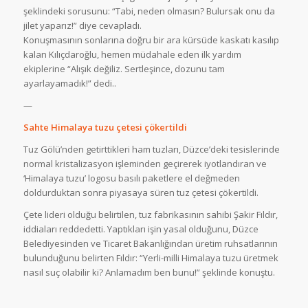
şeklindeki sorusunu: “Tabi, neden olmasın? Bulursak onu da
jilet yaparız!” diye cevapladı.
Konuşmasının sonlarına doğru bir ara kürsüde kaskatı kasılıp
kalan Kılıçdaroğlu, hemen müdahale eden ilk yardım
ekiplerine “Alışık değiliz. Sertleşince, dozunu tam
ayarlayamadık!” dedi..
—
Sahte Himalaya tuzu çetesi çökertildi
Tuz Gölü’nden getirttikleri ham tuzları, Düzce’deki tesislerinde
normal kristalizasyon işleminden geçirerek iyotlandıran ve
‘Himalaya tuzu’ logosu basılı paketlere el değmeden
doldurduktan sonra piyasaya süren tuz çetesi çökertildi.
Çete lideri olduğu belirtilen, tuz fabrikasının sahibi Şakir Fıldır,
iddiaları reddedetti. Yaptıkları işin yasal olduğunu, Düzce
Belediyesinden ve Ticaret Bakanlığından üretim ruhsatlarının
bulunduğunu belirten Fıldır: “Yerli-milli Himalaya tuzu üretmek
nasıl suç olabilir ki? Anlamadım ben bunu!” şeklinde konuştu.