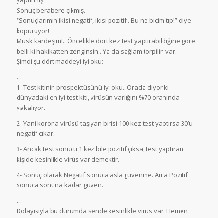
yaptırmış.
Sonuç berabere çıkmış.
“Sonuçlarımın ikisi negatif, ikisi pozitif.. Bu ne biçim tıp!” diye
köpürüyor!
Musk kardeşim!.. Öncelikle dört kez test yaptırabildiğine göre
belli ki hakikatten zenginsin.. Ya da sağlam torpilin var.
Şimdi şu dört maddeyi iyi oku:
…
1- Test kitinin prospektüsünü iyi oku.. Orada diyor ki
dünyadaki en iyi test kiti, virüsün varlığını %70 oranında
yakalıyor.
2- Yani korona virüsü taşıyan birisi 100 kez test yaptırsa 30’u
negatif çıkar.
3- Ancak test sonucu 1 kez bile pozitif çıksa, test yaptıran
kişide kesinlikle virüs var demektir.
4- Sonuç olarak Negatif sonuca asla güvenme. Ama Pozitif
sonuca sonuna kadar güven.
…
Dolayısıyla bu durumda sende kesinlikle virüs var. Hemen