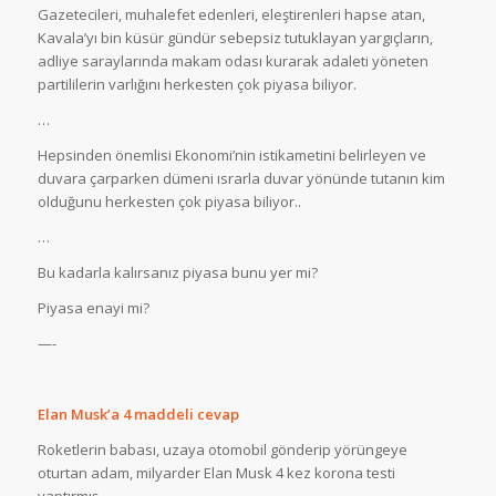
Gazetecileri, muhalefet edenleri, eleştirenleri hapse atan,
Kavala’yı bin küsür gündür sebepsiz tutuklayan yargıçların,
adliye saraylarında makam odası kurarak adaleti yöneten
partililerin varlığını herkesten çok piyasa biliyor.
…
Hepsinden önemlisi Ekonomi’nin istikametini belirleyen ve
duvara çarparken dümeni ısrarla duvar yönünde tutanın kim
olduğunu herkesten çok piyasa biliyor..
…
Bu kadarla kalırsanız piyasa bunu yer mi?
Piyasa enayi mi?
—-
Elan Musk’a 4 maddeli cevap
Roketlerin babası, uzaya otomobil gönderip yörüngeye
oturtan adam, milyarder Elan Musk 4 kez korona testi