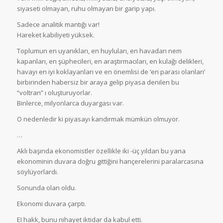
siyaseti olmayan, ruhu olmayan bir garip yapı.
Sadece analitik mantığı var!
Hareket kabiliyeti yüksek.
Toplumun en uyanıkları, en huyluları, en havadan nem
kapanları, en şüphecileri, en araştırmacıları, en kulağı delikleri,
havayı en iyi koklayanları ve en önemlisi de ‘en parası olanları’
birbirinden habersiz bir araya gelip piyasa denilen bu
“voltran” ı oluşturuyorlar.
Binlerce, milyonlarca duyargası var.
O nedenledir ki piyasayı kandırmak mümkün olmuyor.
…
Aklı başında ekonomistler özellikle iki -üç yıldan bu yana
ekonominin duvara doğru gittiğini hançerelerini paralarcasına
söylüyorlardı.
Sonunda olan oldu.
Ekonomi duvara çarptı.
EI hakk, bunu nihayet iktidar da kabul etti.