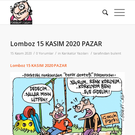
Lomboz 15 KASIM 2020 PAZAR
/
/
/
15 Kasım 2020
0 Yorumlar
in
Karikatür Yazıları
tarafından
bulent
Lomboz 15 KASIM 2020 PAZAR