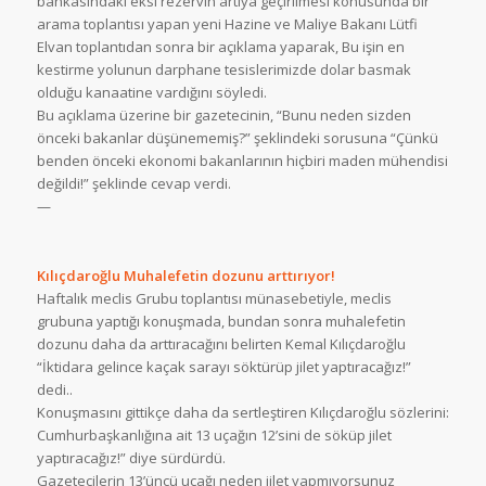
bankasındaki eksi rezervin artıya geçirilmesi konusunda bir
arama toplantısı yapan yeni Hazine ve Maliye Bakanı Lütfi
Elvan toplantıdan sonra bir açıklama yaparak, Bu işin en
kestirme yolunun darphane tesislerimizde dolar basmak
olduğu kanaatine vardığını söyledi.
Bu açıklama üzerine bir gazetecinin, “Bunu neden sizden
önceki bakanlar düşünememiş?” şeklindeki sorusuna “Çünkü
benden önceki ekonomi bakanlarının hiçbiri maden mühendisi
değildi!” şeklinde cevap verdi.
—
Kılıçdaroğlu Muhalefetin dozunu arttırıyor!
Haftalık meclis Grubu toplantısı münasebetiyle, meclis
grubuna yaptığı konuşmada, bundan sonra muhalefetin
dozunu daha da arttıracağını belirten Kemal Kılıçdaroğlu
“İktidara gelince kaçak sarayı söktürüp jilet yaptıracağız!”
dedi..
Konuşmasını gittikçe daha da sertleştiren Kılıçdaroğlu sözlerini:
Cumhurbaşkanlığına ait 13 uçağın 12’sini de söküp jilet
yaptıracağız!” diye sürdürdü.
Gazetecilerin 13’üncü uçağı neden jilet yapmıyorsunuz